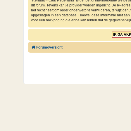
“Renault 4 Club Nederland” is gehost of internationale wetgev
dit forum. Tevens kan je provider worden ingelicht. De IP-ad
het recht heeft om ieder onderwerp te verwijderen, te wijzigen, t
opgeslagen in een database. Hoewel deze informatie niet aan
voor een hackpoging die ertoe kan leiden dat de gegevens vri
Forumoverzicht