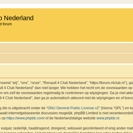
b Nederland
d forum
md “wij”, “ons”, “onze”, “Renault 4 Club Nederland”, “https://forum.r4club.nl”), g
t 4 Club Nederland” dan niet langer. We hebben het recht om de voorwaarden op 
aden om zelf de voorwaarden regelmatig te controleren op wijzigingen. Ga je niet a
lt 4 Club Nederland”, dan ga je automatisch akkoord met de wijzigingen en of toev
 die is uitgebracht onder de “
GNU General Public License v2
” (hierna “GPL”) en
akt internetgebaseerde discussies mogelijk. phpBB Limited is niet verantwoordelij
n op
https://www.phpbb.com/
of de Nederlandstalige website
www.phpbb.nl
.
vulgair, lasterlijk, haatdragend, dreigend, seksueel georiënteerd of enig ander mat