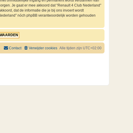
je met onmiddellijke ingang en permanent wordt verbannen van
orgen. Je gaat er mee akkoord dat “Renault 4 Club Nederland”
kkoord, dat de informatie die je bij ons invoert wordt
ub Nederland” nóch phpBB verantwoordelijk worden gehouden
Contact
Verwijder cookies
Alle tijden zijn
UTC+02:00