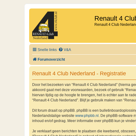
Renault 4 Clu
Renault 4 Club Nederlan
Snelle links
V&A
Forumoverzicht
Renault 4 Club Nederland - Registratie
Door het bezoeken van “Renault 4 Club Nederland” (hierna genoe
akkoord gaat met deze voorwaarden, bezoek of gebruik “Renaul
hiervan tijdig op de hoogte te brengen, het is echter aan te r
“Renault 4 Club Nederland”. Blijf je gebruik maken van “Renau
Dit forum draait op phpBB. phpBB is een bulletinboardoplossing
Nederlandstalige website
www.phpbb.nl
. De phpBB-software ma
inhoud en/of gedrag. Meer informatie over phpBB kun je vinde
Je verklaart geen berichten te plaatsen die kwetsend, obsceen, 