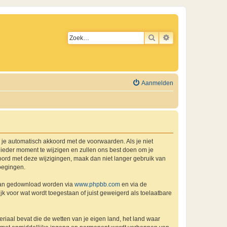
ZOEK
UITGEBREID ZO
Aanmelden
a je automatisch akkoord met de voorwaarden. Als je niet
ieder moment te wijzigen en zullen ons best doen om je
kkoord met deze wijzigingen, maak dan niet langer gebruik van
oegingen.
 kan gedownload worden via
www.phpbb.com
en via de
k voor wat wordt toegestaan of juist geweigerd als toelaatbare
eriaal bevat die de wetten van je eigen land, het land waar