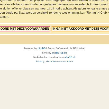
ing kunnen schenden. Het plaatsen van dergelijke berichten kan ertoe leiden dat 
ressen van alle berichten worden opgeslagen om deze voorwaarden te kunnen waarb
e sluiten of te verplaatsen wanneer zij dit nodig achten. Als gebruiker ga je ermee a
 een derde partij zal worden verstrekt zónder je toestemming, kan “Renault 4 Cl
jkomen.
Powered by
phpBB
® Forum Software © phpBB Limited
Style by
phpBB Spain
Nederlandse vertaling door
phpBB.nl
.
Privacy
|
Gebruikersvoorwaarden