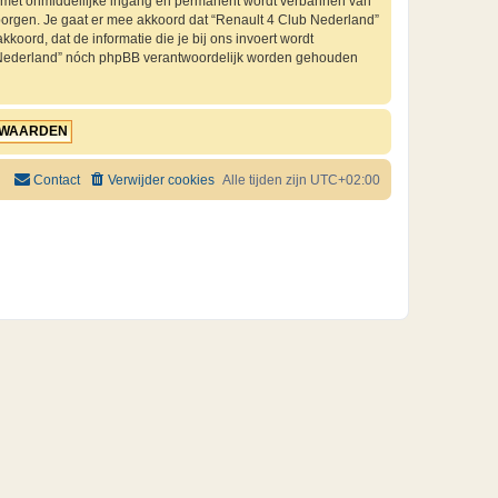
je met onmiddellijke ingang en permanent wordt verbannen van
orgen. Je gaat er mee akkoord dat “Renault 4 Club Nederland”
kkoord, dat de informatie die je bij ons invoert wordt
ub Nederland” nóch phpBB verantwoordelijk worden gehouden
Contact
Verwijder cookies
Alle tijden zijn
UTC+02:00