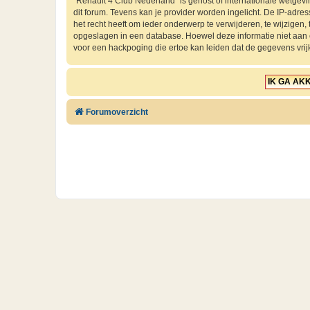
“Renault 4 Club Nederland” is gehost of internationale wetgev
dit forum. Tevens kan je provider worden ingelicht. De IP-ad
het recht heeft om ieder onderwerp te verwijderen, te wijzigen, t
opgeslagen in een database. Hoewel deze informatie niet aan
voor een hackpoging die ertoe kan leiden dat de gegevens vri
Forumoverzicht