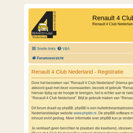
Renault 4 Clu
Renault 4 Club Nederlan
Snelle links
V&A
Forumoverzicht
Renault 4 Club Nederland - Registratie
Door het bezoeken van “Renault 4 Club Nederland” (hierna genoe
akkoord gaat met deze voorwaarden, bezoek of gebruik “Renaul
hiervan tijdig op de hoogte te brengen, het is echter aan te r
“Renault 4 Club Nederland”. Blijf je gebruik maken van “Renau
Dit forum draait op phpBB. phpBB is een bulletinboardoplossing
Nederlandstalige website
www.phpbb.nl
. De phpBB-software ma
inhoud en/of gedrag. Meer informatie over phpBB kun je vinde
Je verklaart geen berichten te plaatsen die kwetsend, obsceen, 