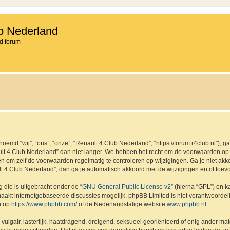
b Nederland
d forum
md “wij”, “ons”, “onze”, “Renault 4 Club Nederland”, “https://forum.r4club.nl”), g
t 4 Club Nederland” dan niet langer. We hebben het recht om de voorwaarden op 
aden om zelf de voorwaarden regelmatig te controleren op wijzigingen. Ga je niet a
lt 4 Club Nederland”, dan ga je automatisch akkoord met de wijzigingen en of toev
 die is uitgebracht onder de “
GNU General Public License v2
” (hierna “GPL”) en
akt internetgebaseerde discussies mogelijk. phpBB Limited is niet verantwoordelij
n op
https://www.phpbb.com/
of de Nederlandstalige website
www.phpbb.nl
.
vulgair, lasterlijk, haatdragend, dreigend, seksueel georiënteerd of enig ander mat