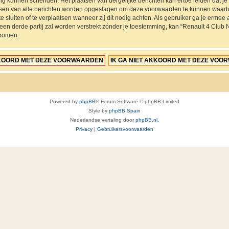
ing kunnen schenden. Het plaatsen van dergelijke berichten kan ertoe leiden dat 
ressen van alle berichten worden opgeslagen om deze voorwaarden te kunnen waarb
e sluiten of te verplaatsen wanneer zij dit nodig achten. Als gebruiker ga je ermee a
 een derde partij zal worden verstrekt zónder je toestemming, kan “Renault 4 Cl
jkomen.
Powered by
phpBB
® Forum Software © phpBB Limited
Style by
phpBB Spain
Nederlandse vertaling door
phpBB.nl
.
Privacy
|
Gebruikersvoorwaarden