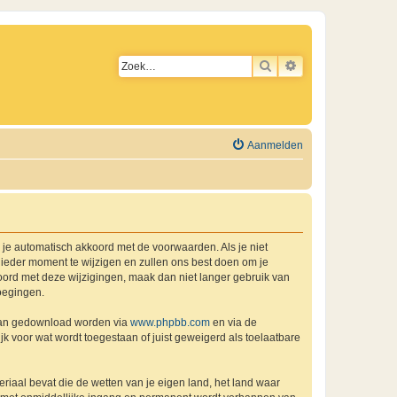
ZOEK
UITGEBREID ZO
Aanmelden
a je automatisch akkoord met de voorwaarden. Als je niet
ieder moment te wijzigen en zullen ons best doen om je
kkoord met deze wijzigingen, maak dan niet langer gebruik van
oegingen.
 kan gedownload worden via
www.phpbb.com
en via de
k voor wat wordt toegestaan of juist geweigerd als toelaatbare
eriaal bevat die de wetten van je eigen land, het land waar