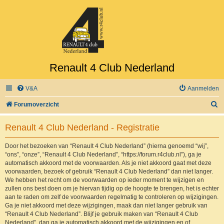
Renault 4 Club Nederland
V&A
Aanmelden
Z
Forumoverzicht
o
Renault 4 Club Nederland - Registratie
e
k
Door het bezoeken van “Renault 4 Club Nederland” (hierna genoemd “wij”,
“ons”, “onze”, “Renault 4 Club Nederland”, “https://forum.r4club.nl”), ga je
automatisch akkoord met de voorwaarden. Als je niet akkoord gaat met deze
voorwaarden, bezoek of gebruik “Renault 4 Club Nederland” dan niet langer.
We hebben het recht om de voorwaarden op ieder moment te wijzigen en
zullen ons best doen om je hiervan tijdig op de hoogte te brengen, het is echter
aan te raden om zelf de voorwaarden regelmatig te controleren op wijzigingen.
Ga je niet akkoord met deze wijzigingen, maak dan niet langer gebruik van
“Renault 4 Club Nederland”. Blijf je gebruik maken van “Renault 4 Club
Nederland”, dan ga je automatisch akkoord met de wijzigingen en of