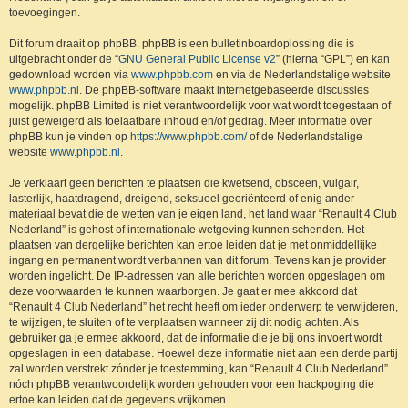
toevoegingen.
Dit forum draait op phpBB. phpBB is een bulletinboardoplossing die is
uitgebracht onder de “
GNU General Public License v2
” (hierna “GPL”) en kan
gedownload worden via
www.phpbb.com
en via de Nederlandstalige website
www.phpbb.nl
. De phpBB-software maakt internetgebaseerde discussies
mogelijk. phpBB Limited is niet verantwoordelijk voor wat wordt toegestaan of
juist geweigerd als toelaatbare inhoud en/of gedrag. Meer informatie over
phpBB kun je vinden op
https://www.phpbb.com/
of de Nederlandstalige
website
www.phpbb.nl
.
Je verklaart geen berichten te plaatsen die kwetsend, obsceen, vulgair,
lasterlijk, haatdragend, dreigend, seksueel georiënteerd of enig ander
materiaal bevat die de wetten van je eigen land, het land waar “Renault 4 Club
Nederland” is gehost of internationale wetgeving kunnen schenden. Het
plaatsen van dergelijke berichten kan ertoe leiden dat je met onmiddellijke
ingang en permanent wordt verbannen van dit forum. Tevens kan je provider
worden ingelicht. De IP-adressen van alle berichten worden opgeslagen om
deze voorwaarden te kunnen waarborgen. Je gaat er mee akkoord dat
“Renault 4 Club Nederland” het recht heeft om ieder onderwerp te verwijderen,
te wijzigen, te sluiten of te verplaatsen wanneer zij dit nodig achten. Als
gebruiker ga je ermee akkoord, dat de informatie die je bij ons invoert wordt
opgeslagen in een database. Hoewel deze informatie niet aan een derde partij
zal worden verstrekt zónder je toestemming, kan “Renault 4 Club Nederland”
nóch phpBB verantwoordelijk worden gehouden voor een hackpoging die
ertoe kan leiden dat de gegevens vrijkomen.