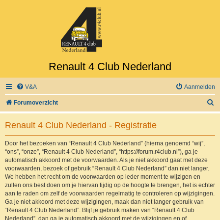
Renault 4 Club Nederland
V&A
Aanmelden
Z
Forumoverzicht
o
Renault 4 Club Nederland - Registratie
e
k
Door het bezoeken van “Renault 4 Club Nederland” (hierna genoemd “wij”,
“ons”, “onze”, “Renault 4 Club Nederland”, “https://forum.r4club.nl”), ga je
automatisch akkoord met de voorwaarden. Als je niet akkoord gaat met deze
voorwaarden, bezoek of gebruik “Renault 4 Club Nederland” dan niet langer.
We hebben het recht om de voorwaarden op ieder moment te wijzigen en
zullen ons best doen om je hiervan tijdig op de hoogte te brengen, het is echter
aan te raden om zelf de voorwaarden regelmatig te controleren op wijzigingen.
Ga je niet akkoord met deze wijzigingen, maak dan niet langer gebruik van
“Renault 4 Club Nederland”. Blijf je gebruik maken van “Renault 4 Club
Nederland”, dan ga je automatisch akkoord met de wijzigingen en of