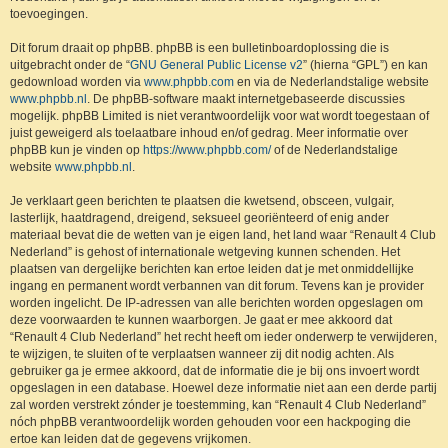
toevoegingen.
Dit forum draait op phpBB. phpBB is een bulletinboardoplossing die is
uitgebracht onder de “
GNU General Public License v2
” (hierna “GPL”) en kan
gedownload worden via
www.phpbb.com
en via de Nederlandstalige website
www.phpbb.nl
. De phpBB-software maakt internetgebaseerde discussies
mogelijk. phpBB Limited is niet verantwoordelijk voor wat wordt toegestaan of
juist geweigerd als toelaatbare inhoud en/of gedrag. Meer informatie over
phpBB kun je vinden op
https://www.phpbb.com/
of de Nederlandstalige
website
www.phpbb.nl
.
Je verklaart geen berichten te plaatsen die kwetsend, obsceen, vulgair,
lasterlijk, haatdragend, dreigend, seksueel georiënteerd of enig ander
materiaal bevat die de wetten van je eigen land, het land waar “Renault 4 Club
Nederland” is gehost of internationale wetgeving kunnen schenden. Het
plaatsen van dergelijke berichten kan ertoe leiden dat je met onmiddellijke
ingang en permanent wordt verbannen van dit forum. Tevens kan je provider
worden ingelicht. De IP-adressen van alle berichten worden opgeslagen om
deze voorwaarden te kunnen waarborgen. Je gaat er mee akkoord dat
“Renault 4 Club Nederland” het recht heeft om ieder onderwerp te verwijderen,
te wijzigen, te sluiten of te verplaatsen wanneer zij dit nodig achten. Als
gebruiker ga je ermee akkoord, dat de informatie die je bij ons invoert wordt
opgeslagen in een database. Hoewel deze informatie niet aan een derde partij
zal worden verstrekt zónder je toestemming, kan “Renault 4 Club Nederland”
nóch phpBB verantwoordelijk worden gehouden voor een hackpoging die
ertoe kan leiden dat de gegevens vrijkomen.