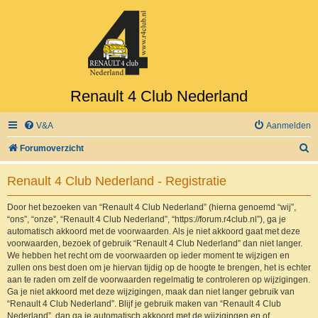
Renault 4 Club Nederland
V&A
Aanmelden
Z
Forumoverzicht
o
Renault 4 Club Nederland - Registratie
e
k
Door het bezoeken van “Renault 4 Club Nederland” (hierna genoemd “wij”,
“ons”, “onze”, “Renault 4 Club Nederland”, “https://forum.r4club.nl”), ga je
automatisch akkoord met de voorwaarden. Als je niet akkoord gaat met deze
voorwaarden, bezoek of gebruik “Renault 4 Club Nederland” dan niet langer.
We hebben het recht om de voorwaarden op ieder moment te wijzigen en
zullen ons best doen om je hiervan tijdig op de hoogte te brengen, het is echter
aan te raden om zelf de voorwaarden regelmatig te controleren op wijzigingen.
Ga je niet akkoord met deze wijzigingen, maak dan niet langer gebruik van
“Renault 4 Club Nederland”. Blijf je gebruik maken van “Renault 4 Club
Nederland”, dan ga je automatisch akkoord met de wijzigingen en of