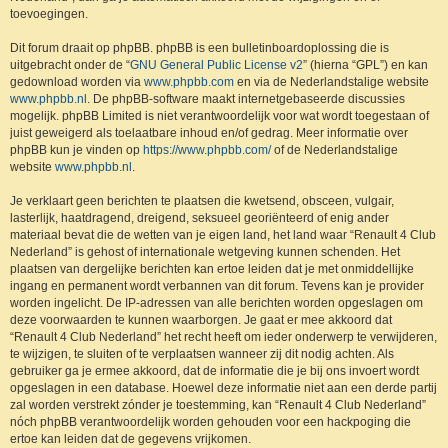
toevoegingen.
Dit forum draait op phpBB. phpBB is een bulletinboardoplossing die is
uitgebracht onder de “
GNU General Public License v2
” (hierna “GPL”) en kan
gedownload worden via
www.phpbb.com
en via de Nederlandstalige website
www.phpbb.nl
. De phpBB-software maakt internetgebaseerde discussies
mogelijk. phpBB Limited is niet verantwoordelijk voor wat wordt toegestaan of
juist geweigerd als toelaatbare inhoud en/of gedrag. Meer informatie over
phpBB kun je vinden op
https://www.phpbb.com/
of de Nederlandstalige
website
www.phpbb.nl
.
Je verklaart geen berichten te plaatsen die kwetsend, obsceen, vulgair,
lasterlijk, haatdragend, dreigend, seksueel georiënteerd of enig ander
materiaal bevat die de wetten van je eigen land, het land waar “Renault 4 Club
Nederland” is gehost of internationale wetgeving kunnen schenden. Het
plaatsen van dergelijke berichten kan ertoe leiden dat je met onmiddellijke
ingang en permanent wordt verbannen van dit forum. Tevens kan je provider
worden ingelicht. De IP-adressen van alle berichten worden opgeslagen om
deze voorwaarden te kunnen waarborgen. Je gaat er mee akkoord dat
“Renault 4 Club Nederland” het recht heeft om ieder onderwerp te verwijderen,
te wijzigen, te sluiten of te verplaatsen wanneer zij dit nodig achten. Als
gebruiker ga je ermee akkoord, dat de informatie die je bij ons invoert wordt
opgeslagen in een database. Hoewel deze informatie niet aan een derde partij
zal worden verstrekt zónder je toestemming, kan “Renault 4 Club Nederland”
nóch phpBB verantwoordelijk worden gehouden voor een hackpoging die
ertoe kan leiden dat de gegevens vrijkomen.