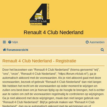
Renault 4 Club Nederland
V&A
Aanmelden
Z
Forumoverzicht
o
Renault 4 Club Nederland - Registratie
e
k
Door het bezoeken van “Renault 4 Club Nederland” (hierna genoemd “wij”,
“ons”, “onze”, “Renault 4 Club Nederland”, “https://forum.r4club.nl”), ga je
automatisch akkoord met de voorwaarden. Als je niet akkoord gaat met deze
voorwaarden, bezoek of gebruik “Renault 4 Club Nederland” dan niet langer.
We hebben het recht om de voorwaarden op ieder moment te wijzigen en
zullen ons best doen om je hiervan tijdig op de hoogte te brengen, het is echter
aan te raden om zelf de voorwaarden regelmatig te controleren op wijzigingen.
Ga je niet akkoord met deze wijzigingen, maak dan niet langer gebruik van
“Renault 4 Club Nederland”. Blijf je gebruik maken van “Renault 4 Club
Nederland”, dan ga je automatisch akkoord met de wijzigingen en of