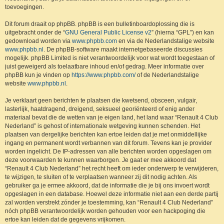
toevoegingen.
Dit forum draait op phpBB. phpBB is een bulletinboardoplossing die is
uitgebracht onder de “
GNU General Public License v2
” (hierna “GPL”) en kan
gedownload worden via
www.phpbb.com
en via de Nederlandstalige website
www.phpbb.nl
. De phpBB-software maakt internetgebaseerde discussies
mogelijk. phpBB Limited is niet verantwoordelijk voor wat wordt toegestaan of
juist geweigerd als toelaatbare inhoud en/of gedrag. Meer informatie over
phpBB kun je vinden op
https://www.phpbb.com/
of de Nederlandstalige
website
www.phpbb.nl
.
Je verklaart geen berichten te plaatsen die kwetsend, obsceen, vulgair,
lasterlijk, haatdragend, dreigend, seksueel georiënteerd of enig ander
materiaal bevat die de wetten van je eigen land, het land waar “Renault 4 Club
Nederland” is gehost of internationale wetgeving kunnen schenden. Het
plaatsen van dergelijke berichten kan ertoe leiden dat je met onmiddellijke
ingang en permanent wordt verbannen van dit forum. Tevens kan je provider
worden ingelicht. De IP-adressen van alle berichten worden opgeslagen om
deze voorwaarden te kunnen waarborgen. Je gaat er mee akkoord dat
“Renault 4 Club Nederland” het recht heeft om ieder onderwerp te verwijderen,
te wijzigen, te sluiten of te verplaatsen wanneer zij dit nodig achten. Als
gebruiker ga je ermee akkoord, dat de informatie die je bij ons invoert wordt
opgeslagen in een database. Hoewel deze informatie niet aan een derde partij
zal worden verstrekt zónder je toestemming, kan “Renault 4 Club Nederland”
nóch phpBB verantwoordelijk worden gehouden voor een hackpoging die
ertoe kan leiden dat de gegevens vrijkomen.