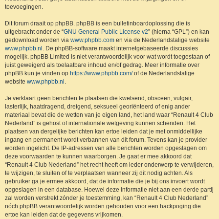
toevoegingen.
Dit forum draait op phpBB. phpBB is een bulletinboardoplossing die is
uitgebracht onder de “
GNU General Public License v2
” (hierna “GPL”) en kan
gedownload worden via
www.phpbb.com
en via de Nederlandstalige website
www.phpbb.nl
. De phpBB-software maakt internetgebaseerde discussies
mogelijk. phpBB Limited is niet verantwoordelijk voor wat wordt toegestaan of
juist geweigerd als toelaatbare inhoud en/of gedrag. Meer informatie over
phpBB kun je vinden op
https://www.phpbb.com/
of de Nederlandstalige
website
www.phpbb.nl
.
Je verklaart geen berichten te plaatsen die kwetsend, obsceen, vulgair,
lasterlijk, haatdragend, dreigend, seksueel georiënteerd of enig ander
materiaal bevat die de wetten van je eigen land, het land waar “Renault 4 Club
Nederland” is gehost of internationale wetgeving kunnen schenden. Het
plaatsen van dergelijke berichten kan ertoe leiden dat je met onmiddellijke
ingang en permanent wordt verbannen van dit forum. Tevens kan je provider
worden ingelicht. De IP-adressen van alle berichten worden opgeslagen om
deze voorwaarden te kunnen waarborgen. Je gaat er mee akkoord dat
“Renault 4 Club Nederland” het recht heeft om ieder onderwerp te verwijderen,
te wijzigen, te sluiten of te verplaatsen wanneer zij dit nodig achten. Als
gebruiker ga je ermee akkoord, dat de informatie die je bij ons invoert wordt
opgeslagen in een database. Hoewel deze informatie niet aan een derde partij
zal worden verstrekt zónder je toestemming, kan “Renault 4 Club Nederland”
nóch phpBB verantwoordelijk worden gehouden voor een hackpoging die
ertoe kan leiden dat de gegevens vrijkomen.