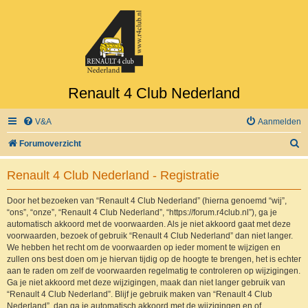
Renault 4 Club Nederland
V&A
Aanmelden
Z
Forumoverzicht
o
Renault 4 Club Nederland - Registratie
e
k
Door het bezoeken van “Renault 4 Club Nederland” (hierna genoemd “wij”,
“ons”, “onze”, “Renault 4 Club Nederland”, “https://forum.r4club.nl”), ga je
automatisch akkoord met de voorwaarden. Als je niet akkoord gaat met deze
voorwaarden, bezoek of gebruik “Renault 4 Club Nederland” dan niet langer.
We hebben het recht om de voorwaarden op ieder moment te wijzigen en
zullen ons best doen om je hiervan tijdig op de hoogte te brengen, het is echter
aan te raden om zelf de voorwaarden regelmatig te controleren op wijzigingen.
Ga je niet akkoord met deze wijzigingen, maak dan niet langer gebruik van
“Renault 4 Club Nederland”. Blijf je gebruik maken van “Renault 4 Club
Nederland”, dan ga je automatisch akkoord met de wijzigingen en of