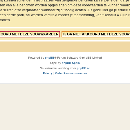
ing kunnen schenden. Het plaatsen van dergelijke berichten kan ertoe leiden dat 
ressen van alle berichten worden opgeslagen om deze voorwaarden te kunnen waarb
e sluiten of te verplaatsen wanneer zij dit nodig achten. Als gebruiker ga je ermee a
 een derde partij zal worden verstrekt zónder je toestemming, kan “Renault 4 Cl
jkomen.
Powered by
phpBB
® Forum Software © phpBB Limited
Style by
phpBB Spain
Nederlandse vertaling door
phpBB.nl
.
Privacy
|
Gebruikersvoorwaarden