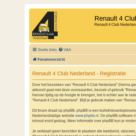
Renault 4 Clu
Renault 4 Club Nederlan
Snelle links
V&A
Forumoverzicht
Renault 4 Club Nederland - Registratie
Door het bezoeken van “Renault 4 Club Nederland” (hierna genoe
akkoord gaat met deze voorwaarden, bezoek of gebruik “Renaul
hiervan tijdig op de hoogte te brengen, het is echter aan te r
“Renault 4 Club Nederland”. Blijf je gebruik maken van “Renau
Dit forum draait op phpBB. phpBB is een bulletinboardoplossing
Nederlandstalige website
www.phpbb.nl
. De phpBB-software ma
inhoud en/of gedrag. Meer informatie over phpBB kun je vinde
Je verklaart geen berichten te plaatsen die kwetsend, obsceen, 