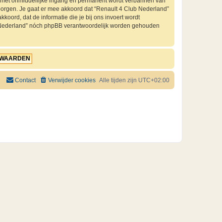
je met onmiddellijke ingang en permanent wordt verbannen van
orgen. Je gaat er mee akkoord dat “Renault 4 Club Nederland”
kkoord, dat de informatie die je bij ons invoert wordt
ub Nederland” nóch phpBB verantwoordelijk worden gehouden
Contact
Verwijder cookies
Alle tijden zijn
UTC+02:00