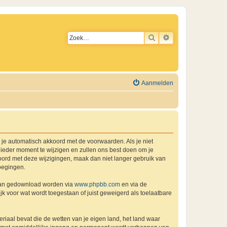
ZOEK
UITGEBREID ZO
Aanmelden
a je automatisch akkoord met de voorwaarden. Als je niet
ieder moment te wijzigen en zullen ons best doen om je
kkoord met deze wijzigingen, maak dan niet langer gebruik van
oegingen.
 kan gedownload worden via
www.phpbb.com
en via de
k voor wat wordt toegestaan of juist geweigerd als toelaatbare
eriaal bevat die de wetten van je eigen land, het land waar