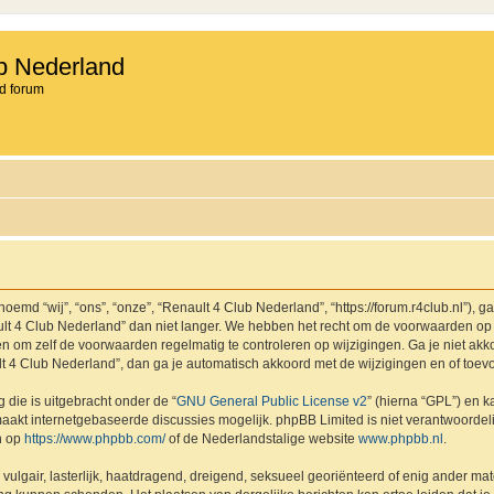
b Nederland
d forum
md “wij”, “ons”, “onze”, “Renault 4 Club Nederland”, “https://forum.r4club.nl”), g
t 4 Club Nederland” dan niet langer. We hebben het recht om de voorwaarden op 
aden om zelf de voorwaarden regelmatig te controleren op wijzigingen. Ga je niet a
lt 4 Club Nederland”, dan ga je automatisch akkoord met de wijzigingen en of toev
 die is uitgebracht onder de “
GNU General Public License v2
” (hierna “GPL”) en
akt internetgebaseerde discussies mogelijk. phpBB Limited is niet verantwoordelij
n op
https://www.phpbb.com/
of de Nederlandstalige website
www.phpbb.nl
.
vulgair, lasterlijk, haatdragend, dreigend, seksueel georiënteerd of enig ander mat