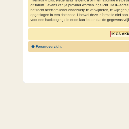
“Renault 4 Club Nederland” is gehost of internationale wetgev
dit forum. Tevens kan je provider worden ingelicht. De IP-ad
het recht heeft om ieder onderwerp te verwijderen, te wijzigen, t
opgeslagen in een database. Hoewel deze informatie niet aan
voor een hackpoging die ertoe kan leiden dat de gegevens vri
Forumoverzicht