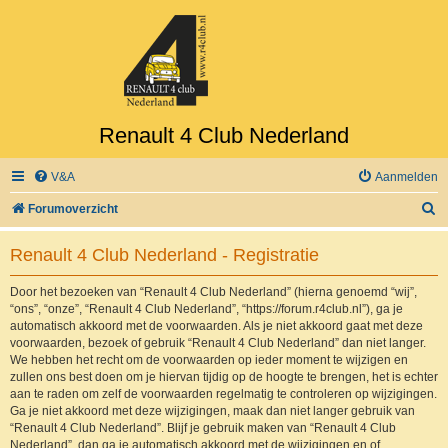
Renault 4 Club Nederland
V&A
Aanmelden
Z
Forumoverzicht
o
Renault 4 Club Nederland - Registratie
e
k
Door het bezoeken van “Renault 4 Club Nederland” (hierna genoemd “wij”,
“ons”, “onze”, “Renault 4 Club Nederland”, “https://forum.r4club.nl”), ga je
automatisch akkoord met de voorwaarden. Als je niet akkoord gaat met deze
voorwaarden, bezoek of gebruik “Renault 4 Club Nederland” dan niet langer.
We hebben het recht om de voorwaarden op ieder moment te wijzigen en
zullen ons best doen om je hiervan tijdig op de hoogte te brengen, het is echter
aan te raden om zelf de voorwaarden regelmatig te controleren op wijzigingen.
Ga je niet akkoord met deze wijzigingen, maak dan niet langer gebruik van
“Renault 4 Club Nederland”. Blijf je gebruik maken van “Renault 4 Club
Nederland”, dan ga je automatisch akkoord met de wijzigingen en of