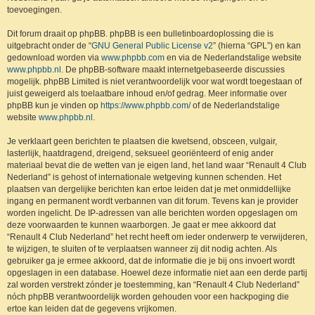
toevoegingen.
Dit forum draait op phpBB. phpBB is een bulletinboardoplossing die is
uitgebracht onder de “
GNU General Public License v2
” (hierna “GPL”) en kan
gedownload worden via
www.phpbb.com
en via de Nederlandstalige website
www.phpbb.nl
. De phpBB-software maakt internetgebaseerde discussies
mogelijk. phpBB Limited is niet verantwoordelijk voor wat wordt toegestaan of
juist geweigerd als toelaatbare inhoud en/of gedrag. Meer informatie over
phpBB kun je vinden op
https://www.phpbb.com/
of de Nederlandstalige
website
www.phpbb.nl
.
Je verklaart geen berichten te plaatsen die kwetsend, obsceen, vulgair,
lasterlijk, haatdragend, dreigend, seksueel georiënteerd of enig ander
materiaal bevat die de wetten van je eigen land, het land waar “Renault 4 Club
Nederland” is gehost of internationale wetgeving kunnen schenden. Het
plaatsen van dergelijke berichten kan ertoe leiden dat je met onmiddellijke
ingang en permanent wordt verbannen van dit forum. Tevens kan je provider
worden ingelicht. De IP-adressen van alle berichten worden opgeslagen om
deze voorwaarden te kunnen waarborgen. Je gaat er mee akkoord dat
“Renault 4 Club Nederland” het recht heeft om ieder onderwerp te verwijderen,
te wijzigen, te sluiten of te verplaatsen wanneer zij dit nodig achten. Als
gebruiker ga je ermee akkoord, dat de informatie die je bij ons invoert wordt
opgeslagen in een database. Hoewel deze informatie niet aan een derde partij
zal worden verstrekt zónder je toestemming, kan “Renault 4 Club Nederland”
nóch phpBB verantwoordelijk worden gehouden voor een hackpoging die
ertoe kan leiden dat de gegevens vrijkomen.