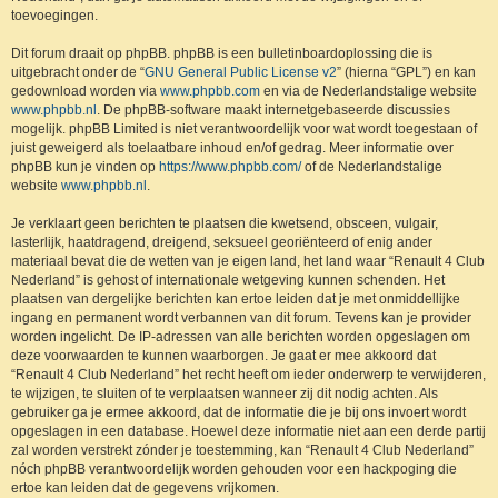
toevoegingen.
Dit forum draait op phpBB. phpBB is een bulletinboardoplossing die is
uitgebracht onder de “
GNU General Public License v2
” (hierna “GPL”) en kan
gedownload worden via
www.phpbb.com
en via de Nederlandstalige website
www.phpbb.nl
. De phpBB-software maakt internetgebaseerde discussies
mogelijk. phpBB Limited is niet verantwoordelijk voor wat wordt toegestaan of
juist geweigerd als toelaatbare inhoud en/of gedrag. Meer informatie over
phpBB kun je vinden op
https://www.phpbb.com/
of de Nederlandstalige
website
www.phpbb.nl
.
Je verklaart geen berichten te plaatsen die kwetsend, obsceen, vulgair,
lasterlijk, haatdragend, dreigend, seksueel georiënteerd of enig ander
materiaal bevat die de wetten van je eigen land, het land waar “Renault 4 Club
Nederland” is gehost of internationale wetgeving kunnen schenden. Het
plaatsen van dergelijke berichten kan ertoe leiden dat je met onmiddellijke
ingang en permanent wordt verbannen van dit forum. Tevens kan je provider
worden ingelicht. De IP-adressen van alle berichten worden opgeslagen om
deze voorwaarden te kunnen waarborgen. Je gaat er mee akkoord dat
“Renault 4 Club Nederland” het recht heeft om ieder onderwerp te verwijderen,
te wijzigen, te sluiten of te verplaatsen wanneer zij dit nodig achten. Als
gebruiker ga je ermee akkoord, dat de informatie die je bij ons invoert wordt
opgeslagen in een database. Hoewel deze informatie niet aan een derde partij
zal worden verstrekt zónder je toestemming, kan “Renault 4 Club Nederland”
nóch phpBB verantwoordelijk worden gehouden voor een hackpoging die
ertoe kan leiden dat de gegevens vrijkomen.