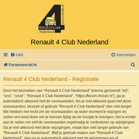
Renault 4 Club Nederland
V&A
Aanmelden
Z
Forumoverzicht
o
Renault 4 Club Nederland - Registratie
e
k
Door het bezoeken van “Renault 4 Club Nederland” (hierna genoemd “wij”,
“ons”, “onze”, “Renault 4 Club Nederland”, “https://forum.r4club.nl”), ga je
automatisch akkoord met de voorwaarden. Als je niet akkoord gaat met deze
voorwaarden, bezoek of gebruik “Renault 4 Club Nederland” dan niet langer.
We hebben het recht om de voorwaarden op ieder moment te wijzigen en
zullen ons best doen om je hiervan tijdig op de hoogte te brengen, het is echter
aan te raden om zelf de voorwaarden regelmatig te controleren op wijzigingen.
Ga je niet akkoord met deze wijzigingen, maak dan niet langer gebruik van
“Renault 4 Club Nederland”. Blijf je gebruik maken van “Renault 4 Club
Nederland”, dan ga je automatisch akkoord met de wijzigingen en of