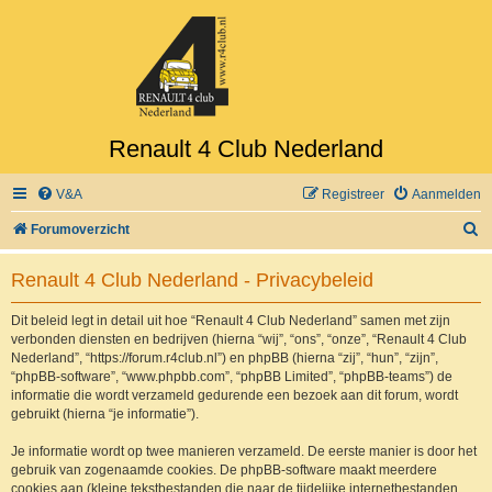
Renault 4 Club Nederland
V&A
Registreer
Aanmelden
Z
Forumoverzicht
o
Renault 4 Club Nederland - Privacybeleid
e
k
Dit beleid legt in detail uit hoe “Renault 4 Club Nederland” samen met zijn
verbonden diensten en bedrijven (hierna “wij”, “ons”, “onze”, “Renault 4 Club
Nederland”, “https://forum.r4club.nl”) en phpBB (hierna “zij”, “hun”, “zijn”,
“phpBB-software”, “www.phpbb.com”, “phpBB Limited”, “phpBB-teams”) de
informatie die wordt verzameld gedurende een bezoek aan dit forum, wordt
gebruikt (hierna “je informatie”).
Je informatie wordt op twee manieren verzameld. De eerste manier is door het
gebruik van zogenaamde cookies. De phpBB-software maakt meerdere
cookies aan (kleine tekstbestanden die naar de tijdelijke internetbestanden