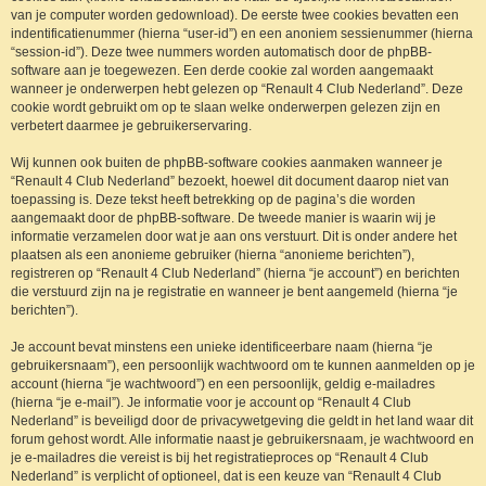
van je computer worden gedownload). De eerste twee cookies bevatten een
indentificatienummer (hierna “user-id”) en een anoniem sessienummer (hierna
“session-id”). Deze twee nummers worden automatisch door de phpBB-
software aan je toegewezen. Een derde cookie zal worden aangemaakt
wanneer je onderwerpen hebt gelezen op “Renault 4 Club Nederland”. Deze
cookie wordt gebruikt om op te slaan welke onderwerpen gelezen zijn en
verbetert daarmee je gebruikerservaring.
Wij kunnen ook buiten de phpBB-software cookies aanmaken wanneer je
“Renault 4 Club Nederland” bezoekt, hoewel dit document daarop niet van
toepassing is. Deze tekst heeft betrekking op de pagina’s die worden
aangemaakt door de phpBB-software. De tweede manier is waarin wij je
informatie verzamelen door wat je aan ons verstuurt. Dit is onder andere het
plaatsen als een anonieme gebruiker (hierna “anonieme berichten”),
registreren op “Renault 4 Club Nederland” (hierna “je account”) en berichten
die verstuurd zijn na je registratie en wanneer je bent aangemeld (hierna “je
berichten”).
Je account bevat minstens een unieke identificeerbare naam (hierna “je
gebruikersnaam”), een persoonlijk wachtwoord om te kunnen aanmelden op je
account (hierna “je wachtwoord”) en een persoonlijk, geldig e-mailadres
(hierna “je e-mail”). Je informatie voor je account op “Renault 4 Club
Nederland” is beveiligd door de privacywetgeving die geldt in het land waar dit
forum gehost wordt. Alle informatie naast je gebruikersnaam, je wachtwoord en
je e-mailadres die vereist is bij het registratieproces op “Renault 4 Club
Nederland” is verplicht of optioneel, dat is een keuze van “Renault 4 Club