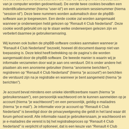
van je computer worden gedownload). De eerste twee cookies bevatten een
indentificatienummer (hierna “user-id”) en een anoniem sessienummer (hierna
“session-id”). Deze twee nummers worden automatisch door de phpBB-
software aan je toegewezen. Een derde cookie zal worden aangemaakt
wanneer je onderwerpen hebt gelezen op “Renault 4 Club Nederland”. Deze
cookie wordt gebruikt om op te slaan welke onderwerpen gelezen zijn en
verbetert daarmee je gebruikerservaring.
Wij kunnen ook buiten de phpBB-software cookies aanmaken wanneer je
“Renault 4 Club Nederland” bezoekt, hoewel dit document daarop niet van
toepassing is. Deze tekst heeft betrekking op de pagina’s die worden
aangemaakt door de phpBB-software. De tweede manier is waarin wij je
informatie verzamelen door wat je aan ons verstuurt. Dit is onder andere het
plaatsen als een anonieme gebruiker (hierna “anonieme berichten”),
registreren op “Renault 4 Club Nederland” (hierna “je account”) en berichten
die verstuurd zijn na je registratie en wanneer je bent aangemeld (hierna “je
berichten”).
Je account bevat minstens een unieke identificeerbare naam (hierna “je
gebruikersnaam”), een persoonlijk wachtwoord om te kunnen aanmelden op je
account (hierna “je wachtwoord”) en een persoonlijk, geldig e-mailadres
(hierna “je e-mail”). Je informatie voor je account op “Renault 4 Club
Nederland” is beveiligd door de privacywetgeving die geldt in het land waar dit
forum gehost wordt. Alle informatie naast je gebruikersnaam, je wachtwoord en
je e-mailadres die vereist is bij het registratieproces op “Renault 4 Club
Nederland” is verplicht of optioneel, dat is een keuze van “Renault 4 Club