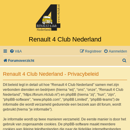
Renault 4 Club Nederland
V&A
Registreer
Aanmelden
Z
Forumoverzicht
o
Renault 4 Club Nederland - Privacybeleid
e
k
Dit beleid legt in detail uit hoe “Renault 4 Club Nederland” samen met zijn
verbonden diensten en bedrijven (hierna “wij”, “ons”, “onze”, “Renault 4 Club
Nederland”, “https://forum.r4club.nl”) en phpBB (hierna “zij”, “hun”, “zijn”,
“phpBB-software”, “www.phpbb.com”, “phpBB Limited”, “phpBB-teams”) de
informatie die wordt verzameld gedurende een bezoek aan dit forum, wordt
gebruikt (hierna “je informatie”).
Je informatie wordt op twee manieren verzameld. De eerste manier is door het
gebruik van zogenaamde cookies. De phpBB-software maakt meerdere
cookies aan (kleine tekstbestanden die naar de tijdelijke internetbestanden