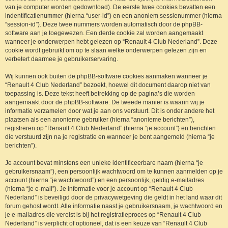
van je computer worden gedownload). De eerste twee cookies bevatten een
indentificatienummer (hierna “user-id”) en een anoniem sessienummer (hierna
“session-id”). Deze twee nummers worden automatisch door de phpBB-
software aan je toegewezen. Een derde cookie zal worden aangemaakt
wanneer je onderwerpen hebt gelezen op “Renault 4 Club Nederland”. Deze
cookie wordt gebruikt om op te slaan welke onderwerpen gelezen zijn en
verbetert daarmee je gebruikerservaring.
Wij kunnen ook buiten de phpBB-software cookies aanmaken wanneer je
“Renault 4 Club Nederland” bezoekt, hoewel dit document daarop niet van
toepassing is. Deze tekst heeft betrekking op de pagina’s die worden
aangemaakt door de phpBB-software. De tweede manier is waarin wij je
informatie verzamelen door wat je aan ons verstuurt. Dit is onder andere het
plaatsen als een anonieme gebruiker (hierna “anonieme berichten”),
registreren op “Renault 4 Club Nederland” (hierna “je account”) en berichten
die verstuurd zijn na je registratie en wanneer je bent aangemeld (hierna “je
berichten”).
Je account bevat minstens een unieke identificeerbare naam (hierna “je
gebruikersnaam”), een persoonlijk wachtwoord om te kunnen aanmelden op je
account (hierna “je wachtwoord”) en een persoonlijk, geldig e-mailadres
(hierna “je e-mail”). Je informatie voor je account op “Renault 4 Club
Nederland” is beveiligd door de privacywetgeving die geldt in het land waar dit
forum gehost wordt. Alle informatie naast je gebruikersnaam, je wachtwoord en
je e-mailadres die vereist is bij het registratieproces op “Renault 4 Club
Nederland” is verplicht of optioneel, dat is een keuze van “Renault 4 Club