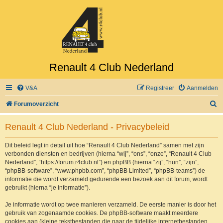
Renault 4 Club Nederland
V&A
Registreer
Aanmelden
Z
Forumoverzicht
o
Renault 4 Club Nederland - Privacybeleid
e
k
Dit beleid legt in detail uit hoe “Renault 4 Club Nederland” samen met zijn
verbonden diensten en bedrijven (hierna “wij”, “ons”, “onze”, “Renault 4 Club
Nederland”, “https://forum.r4club.nl”) en phpBB (hierna “zij”, “hun”, “zijn”,
“phpBB-software”, “www.phpbb.com”, “phpBB Limited”, “phpBB-teams”) de
informatie die wordt verzameld gedurende een bezoek aan dit forum, wordt
gebruikt (hierna “je informatie”).
Je informatie wordt op twee manieren verzameld. De eerste manier is door het
gebruik van zogenaamde cookies. De phpBB-software maakt meerdere
cookies aan (kleine tekstbestanden die naar de tijdelijke internetbestanden