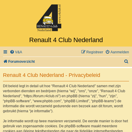
Renault 4 Club Nederland
V&A
Registreer
Aanmelden
Z
Forumoverzicht
o
Renault 4 Club Nederland - Privacybeleid
e
k
Dit beleid legt in detail uit hoe “Renault 4 Club Nederland” samen met zijn
verbonden diensten en bedrijven (hierna “wij”, “ons”, “onze”, “Renault 4 Club
Nederland”, “https://forum.r4club.nl”) en phpBB (hierna “zij”, “hun”, “zijn”,
“phpBB-software”, “www.phpbb.com”, “phpBB Limited”, “phpBB-teams”) de
informatie die wordt verzameld gedurende een bezoek aan dit forum, wordt
gebruikt (hierna “je informatie”).
Je informatie wordt op twee manieren verzameld. De eerste manier is door het
gebruik van zogenaamde cookies. De phpBB-software maakt meerdere
cookies aan (kleine tekstbestanden die naar de tijdelijke internetbestanden