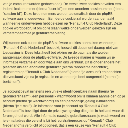
van je computer worden gedownload). De eerste twee cookies bevatten een
indentificatienummer (hierna “user-id”) en een anoniem sessienummer (hierna
“session-id”). Deze twee nummers worden automatisch door de phpBB-
software aan je toegewezen. Een derde cookie zal worden aangemaakt
wanneer je onderwerpen hebt gelezen op “Renault 4 Club Nederland”. Deze
cookie wordt gebruikt om op te slaan welke onderwerpen gelezen zijn en
verbetert daarmee je gebruikerservaring.
Wij kunnen ook buiten de phpBB-software cookies aanmaken wanneer je
“Renault 4 Club Nederland” bezoekt, hoewel dit document daarop niet van
toepassing is. Deze tekst heeft betrekking op de pagina’s die worden
aangemaakt door de phpBB-software. De tweede manier is waarin wij je
informatie verzamelen door wat je aan ons verstuurt. Dit is onder andere het
plaatsen als een anonieme gebruiker (hierna “anonieme berichten”),
registreren op “Renault 4 Club Nederland” (hierna “je account”) en berichten
die verstuurd zijn na je registratie en wanneer je bent aangemeld (hierna “je
berichten”).
Je account bevat minstens een unieke identificeerbare naam (hierna “je
gebruikersnaam”), een persoonlijk wachtwoord om te kunnen aanmelden op je
account (hierna “je wachtwoord”) en een persoonlijk, geldig e-mailadres
(hierna “je e-mail”). Je informatie voor je account op “Renault 4 Club
Nederland” is beveiligd door de privacywetgeving die geldt in het land waar dit
forum gehost wordt. Alle informatie naast je gebruikersnaam, je wachtwoord en
je e-mailadres die vereist is bij het registratieproces op “Renault 4 Club
Nederland” is verplicht of optioneel, dat is een keuze van “Renault 4 Club