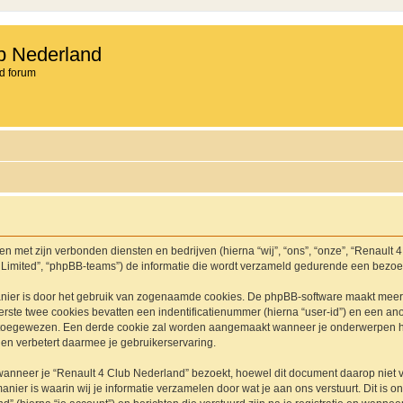
b Nederland
d forum
en met zijn verbonden diensten en bedrijven (hierna “wij”, “ons”, “onze”, “Renault 
 Limited”, “phpBB-teams”) de informatie die wordt verzameld gedurende een bezoek a
nier is door het gebruik van zogenaamde cookies. De phpBB-software maakt meerde
ste twee cookies bevatten een indentificatienummer (hierna “user-id”) en een an
toegewezen. Een derde cookie zal worden aangemaakt wanneer je onderwerpen he
en verbetert daarmee je gebruikerservaring.
neer je “Renault 4 Club Nederland” bezoekt, hoewel dit document daarop niet van
r is waarin wij je informatie verzamelen door wat je aan ons verstuurt. Dit is o