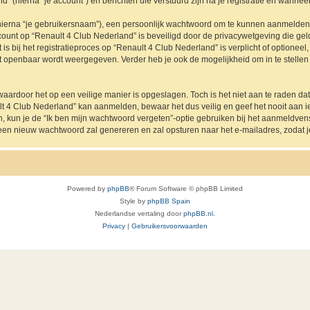
” (hierna “je account”) en berichten die verstuurd zijn na je registratie en wanneer
hierna “je gebruikersnaam”), een persoonlijk wachtwoord om te kunnen aanmelden o
ccount op “Renault 4 Club Nederland” is beveiligd door de privacywetgeving die geldt
s bij het registratieproces op “Renault 4 Club Nederland” is verplicht of optioneel
nt openbaar wordt weergegeven. Verder heb je ook de mogelijkheid om in te stelle
waardoor het op een veilige manier is opgeslagen. Toch is het niet aan te raden d
lt 4 Club Nederland” kan aanmelden, bewaar het dus veilig en geef het nooit aan
en, kun je de “Ik ben mijn wachtwoord vergeten”-optie gebruiken bij het aanmeldven
een nieuw wachtwoord zal genereren en zal opsturen naar het e-mailadres, zodat 
Powered by
phpBB
® Forum Software © phpBB Limited
Style by
phpBB Spain
Nederlandse vertaling door
phpBB.nl
.
Privacy
|
Gebruikersvoorwaarden