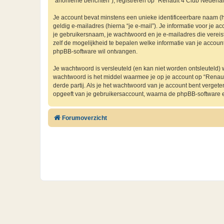
“anonieme berichten”), registreren op “Renault 4 Club Nederland
Je account bevat minstens een unieke identificeerbare naam (
geldig e-mailadres (hierna “je e-mail”). Je informatie voor je a
je gebruikersnaam, je wachtwoord en je e-mailadres die vereist i
zelf de mogelijkheid te bepalen welke informatie van je accou
phpBB-software wil ontvangen.
Je wachtwoord is versleuteld (en kan niet worden ontsleuteld) 
wachtwoord is het middel waarmee je op je account op “Renau
derde partij. Als je het wachtwoord van je account bent verget
opgeeft van je gebruikersaccount, waarna de phpBB-software 
Forumoverzicht