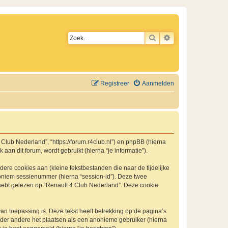
ZOEK
UITGEBREID ZO
Registreer
Aanmelden
4 Club Nederland”, “https://forum.r4club.nl”) en phpBB (hierna
an dit forum, wordt gebruikt (hierna “je informatie”).
re cookies aan (kleine tekstbestanden die naar de tijdelijke
oniem sessienummer (hierna “session-id”). Deze twee
bt gelezen op “Renault 4 Club Nederland”. Deze cookie
 toepassing is. Deze tekst heeft betrekking op de pagina’s
nder andere het plaatsen als een anonieme gebruiker (hierna