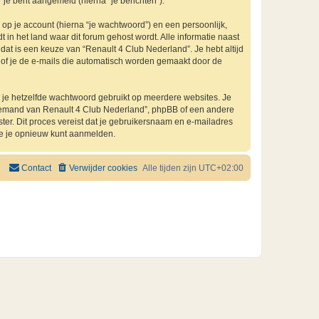
 je bent aangemeld (hierna “je berichten”).
p je account (hierna “je wachtwoord”) en een persoonlijk,
 in het land waar dit forum gehost wordt. Alle informatie naast
, dat is een keuze van “Renault 4 Club Nederland”. Je hebt altijd
n of je de e-mails die automatisch worden gemaakt door de
at je hetzelfde wachtwoord gebruikt op meerdere websites. Je
 iemand van Renault 4 Club Nederland”, phpBB of een andere
ster. Dit proces vereist dat je gebruikersnaam en e-mailadres
je je opnieuw kunt aanmelden.
Contact
Verwijder cookies
Alle tijden zijn
UTC+02:00