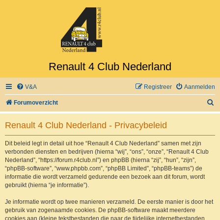
Renault 4 Club Nederland
V&A
Registreer
Aanmelden
Z
Forumoverzicht
o
Renault 4 Club Nederland - Privacybeleid
e
k
Dit beleid legt in detail uit hoe “Renault 4 Club Nederland” samen met zijn
verbonden diensten en bedrijven (hierna “wij”, “ons”, “onze”, “Renault 4 Club
Nederland”, “https://forum.r4club.nl”) en phpBB (hierna “zij”, “hun”, “zijn”,
“phpBB-software”, “www.phpbb.com”, “phpBB Limited”, “phpBB-teams”) de
informatie die wordt verzameld gedurende een bezoek aan dit forum, wordt
gebruikt (hierna “je informatie”).
Je informatie wordt op twee manieren verzameld. De eerste manier is door het
gebruik van zogenaamde cookies. De phpBB-software maakt meerdere
cookies aan (kleine tekstbestanden die naar de tijdelijke internetbestanden