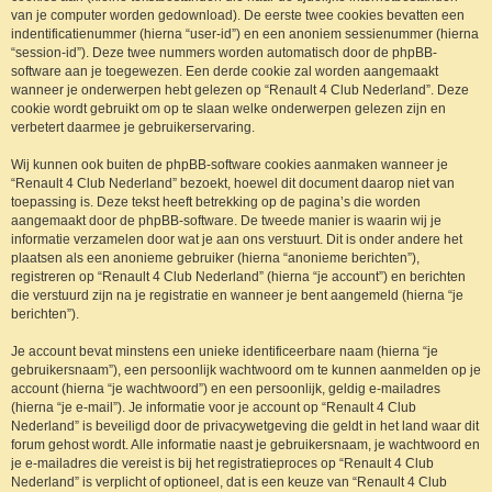
van je computer worden gedownload). De eerste twee cookies bevatten een
indentificatienummer (hierna “user-id”) en een anoniem sessienummer (hierna
“session-id”). Deze twee nummers worden automatisch door de phpBB-
software aan je toegewezen. Een derde cookie zal worden aangemaakt
wanneer je onderwerpen hebt gelezen op “Renault 4 Club Nederland”. Deze
cookie wordt gebruikt om op te slaan welke onderwerpen gelezen zijn en
verbetert daarmee je gebruikerservaring.
Wij kunnen ook buiten de phpBB-software cookies aanmaken wanneer je
“Renault 4 Club Nederland” bezoekt, hoewel dit document daarop niet van
toepassing is. Deze tekst heeft betrekking op de pagina’s die worden
aangemaakt door de phpBB-software. De tweede manier is waarin wij je
informatie verzamelen door wat je aan ons verstuurt. Dit is onder andere het
plaatsen als een anonieme gebruiker (hierna “anonieme berichten”),
registreren op “Renault 4 Club Nederland” (hierna “je account”) en berichten
die verstuurd zijn na je registratie en wanneer je bent aangemeld (hierna “je
berichten”).
Je account bevat minstens een unieke identificeerbare naam (hierna “je
gebruikersnaam”), een persoonlijk wachtwoord om te kunnen aanmelden op je
account (hierna “je wachtwoord”) en een persoonlijk, geldig e-mailadres
(hierna “je e-mail”). Je informatie voor je account op “Renault 4 Club
Nederland” is beveiligd door de privacywetgeving die geldt in het land waar dit
forum gehost wordt. Alle informatie naast je gebruikersnaam, je wachtwoord en
je e-mailadres die vereist is bij het registratieproces op “Renault 4 Club
Nederland” is verplicht of optioneel, dat is een keuze van “Renault 4 Club