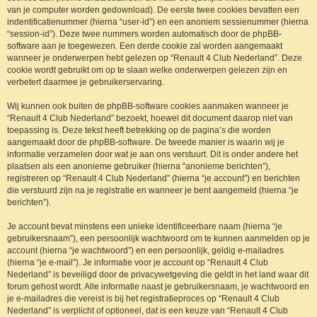
van je computer worden gedownload). De eerste twee cookies bevatten een
indentificatienummer (hierna “user-id”) en een anoniem sessienummer (hierna
“session-id”). Deze twee nummers worden automatisch door de phpBB-
software aan je toegewezen. Een derde cookie zal worden aangemaakt
wanneer je onderwerpen hebt gelezen op “Renault 4 Club Nederland”. Deze
cookie wordt gebruikt om op te slaan welke onderwerpen gelezen zijn en
verbetert daarmee je gebruikerservaring.
Wij kunnen ook buiten de phpBB-software cookies aanmaken wanneer je
“Renault 4 Club Nederland” bezoekt, hoewel dit document daarop niet van
toepassing is. Deze tekst heeft betrekking op de pagina’s die worden
aangemaakt door de phpBB-software. De tweede manier is waarin wij je
informatie verzamelen door wat je aan ons verstuurt. Dit is onder andere het
plaatsen als een anonieme gebruiker (hierna “anonieme berichten”),
registreren op “Renault 4 Club Nederland” (hierna “je account”) en berichten
die verstuurd zijn na je registratie en wanneer je bent aangemeld (hierna “je
berichten”).
Je account bevat minstens een unieke identificeerbare naam (hierna “je
gebruikersnaam”), een persoonlijk wachtwoord om te kunnen aanmelden op je
account (hierna “je wachtwoord”) en een persoonlijk, geldig e-mailadres
(hierna “je e-mail”). Je informatie voor je account op “Renault 4 Club
Nederland” is beveiligd door de privacywetgeving die geldt in het land waar dit
forum gehost wordt. Alle informatie naast je gebruikersnaam, je wachtwoord en
je e-mailadres die vereist is bij het registratieproces op “Renault 4 Club
Nederland” is verplicht of optioneel, dat is een keuze van “Renault 4 Club