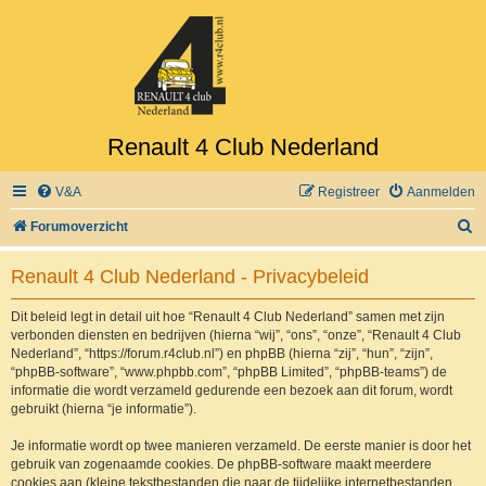
Renault 4 Club Nederland
V&A
Registreer
Aanmelden
Z
Forumoverzicht
o
Renault 4 Club Nederland - Privacybeleid
e
k
Dit beleid legt in detail uit hoe “Renault 4 Club Nederland” samen met zijn
verbonden diensten en bedrijven (hierna “wij”, “ons”, “onze”, “Renault 4 Club
Nederland”, “https://forum.r4club.nl”) en phpBB (hierna “zij”, “hun”, “zijn”,
“phpBB-software”, “www.phpbb.com”, “phpBB Limited”, “phpBB-teams”) de
informatie die wordt verzameld gedurende een bezoek aan dit forum, wordt
gebruikt (hierna “je informatie”).
Je informatie wordt op twee manieren verzameld. De eerste manier is door het
gebruik van zogenaamde cookies. De phpBB-software maakt meerdere
cookies aan (kleine tekstbestanden die naar de tijdelijke internetbestanden