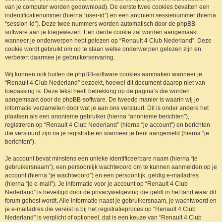
van je computer worden gedownload). De eerste twee cookies bevatten een
indentificatienummer (hierna “user-id”) en een anoniem sessienummer (hierna
“session-id”). Deze twee nummers worden automatisch door de phpBB-
software aan je toegewezen. Een derde cookie zal worden aangemaakt
wanneer je onderwerpen hebt gelezen op “Renault 4 Club Nederland”. Deze
cookie wordt gebruikt om op te slaan welke onderwerpen gelezen zijn en
verbetert daarmee je gebruikerservaring.
Wij kunnen ook buiten de phpBB-software cookies aanmaken wanneer je
“Renault 4 Club Nederland” bezoekt, hoewel dit document daarop niet van
toepassing is. Deze tekst heeft betrekking op de pagina’s die worden
aangemaakt door de phpBB-software. De tweede manier is waarin wij je
informatie verzamelen door wat je aan ons verstuurt. Dit is onder andere het
plaatsen als een anonieme gebruiker (hierna “anonieme berichten”),
registreren op “Renault 4 Club Nederland” (hierna “je account”) en berichten
die verstuurd zijn na je registratie en wanneer je bent aangemeld (hierna “je
berichten”).
Je account bevat minstens een unieke identificeerbare naam (hierna “je
gebruikersnaam”), een persoonlijk wachtwoord om te kunnen aanmelden op je
account (hierna “je wachtwoord”) en een persoonlijk, geldig e-mailadres
(hierna “je e-mail”). Je informatie voor je account op “Renault 4 Club
Nederland” is beveiligd door de privacywetgeving die geldt in het land waar dit
forum gehost wordt. Alle informatie naast je gebruikersnaam, je wachtwoord en
je e-mailadres die vereist is bij het registratieproces op “Renault 4 Club
Nederland” is verplicht of optioneel, dat is een keuze van “Renault 4 Club