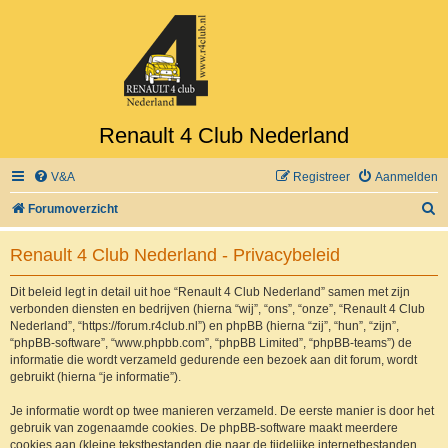
Renault 4 Club Nederland
V&A
Registreer
Aanmelden
Z
Forumoverzicht
o
Renault 4 Club Nederland - Privacybeleid
e
k
Dit beleid legt in detail uit hoe “Renault 4 Club Nederland” samen met zijn
verbonden diensten en bedrijven (hierna “wij”, “ons”, “onze”, “Renault 4 Club
Nederland”, “https://forum.r4club.nl”) en phpBB (hierna “zij”, “hun”, “zijn”,
“phpBB-software”, “www.phpbb.com”, “phpBB Limited”, “phpBB-teams”) de
informatie die wordt verzameld gedurende een bezoek aan dit forum, wordt
gebruikt (hierna “je informatie”).
Je informatie wordt op twee manieren verzameld. De eerste manier is door het
gebruik van zogenaamde cookies. De phpBB-software maakt meerdere
cookies aan (kleine tekstbestanden die naar de tijdelijke internetbestanden