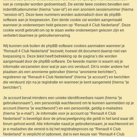
van je computer worden gedownload). De eerste twee cookies bevatten een
indentificatienummer (hierna “user-id”) en een anoniem sessienummer (hierna
“session-id”). Deze twee nummers worden automatisch door de phpBB-
software aan je toegewezen. Een derde cookie zal worden aangemaakt
wanneer je onderwerpen hebt gelezen op “Renault 4 Club Nederland”. Deze
cookie wordt gebruikt om op te slaan welke onderwerpen gelezen zijn en
verbetert daarmee je gebruikerservaring.
Wij kunnen ook buiten de phpBB-software cookies aanmaken wanneer je
“Renault 4 Club Nederland” bezoekt, hoewel dit document daarop niet van
toepassing is. Deze tekst heeft betrekking op de pagina’s die worden
aangemaakt door de phpBB-software. De tweede manier is waarin wij je
informatie verzamelen door wat je aan ons verstuurt. Dit is onder andere het
plaatsen als een anonieme gebruiker (hierna “anonieme berichten”),
registreren op “Renault 4 Club Nederland” (hierna “je account”) en berichten
die verstuurd zijn na je registratie en wanneer je bent aangemeld (hierna “je
berichten”).
Je account bevat minstens een unieke identificeerbare naam (hierna “je
gebruikersnaam”), een persoonlijk wachtwoord om te kunnen aanmelden op je
account (hierna “je wachtwoord”) en een persoonlijk, geldig e-mailadres
(hierna “je e-mail”). Je informatie voor je account op “Renault 4 Club
Nederland” is beveiligd door de privacywetgeving die geldt in het land waar dit
forum gehost wordt. Alle informatie naast je gebruikersnaam, je wachtwoord en
je e-mailadres die vereist is bij het registratieproces op “Renault 4 Club
Nederland” is verplicht of optioneel, dat is een keuze van “Renault 4 Club