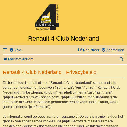
Renault 4 Club Nederland
V&A
Registreer
Aanmelden
Z
Forumoverzicht
o
Renault 4 Club Nederland - Privacybeleid
e
k
Dit beleid legt in detail uit hoe “Renault 4 Club Nederland” samen met zijn
verbonden diensten en bedrijven (hierna “wij”, “ons”, “onze”, “Renault 4 Club
Nederland”, “https://forum.r4club.nl”) en phpBB (hierna “zij”, “hun”, “zijn”,
“phpBB-software”, “www.phpbb.com”, “phpBB Limited”, “phpBB-teams”) de
informatie die wordt verzameld gedurende een bezoek aan dit forum, wordt
gebruikt (hierna “je informatie”).
Je informatie wordt op twee manieren verzameld. De eerste manier is door het
gebruik van zogenaamde cookies. De phpBB-software maakt meerdere
cookies aan (kleine tekstbestanden die naar de tijdelijke internetbestanden