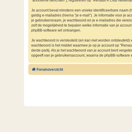
“anonieme berichten”), registreren op “Renault 4 Club Nederland
Je account bevat minstens een unieke identificeerbare naam (
geldig e-mailadres (hierna “je e-mail”). Je informatie voor je a
je gebruikersnaam, je wachtwoord en je e-mailadres die vereist i
zelf de mogelijkheid te bepalen welke informatie van je accou
phpBB-software wil ontvangen.
Je wachtwoord is versleuteld (en kan niet worden ontsleuteld) 
wachtwoord is het middel waarmee je op je account op “Renau
derde partij. Als je het wachtwoord van je account bent verget
opgeeft van je gebruikersaccount, waarna de phpBB-software 
Forumoverzicht