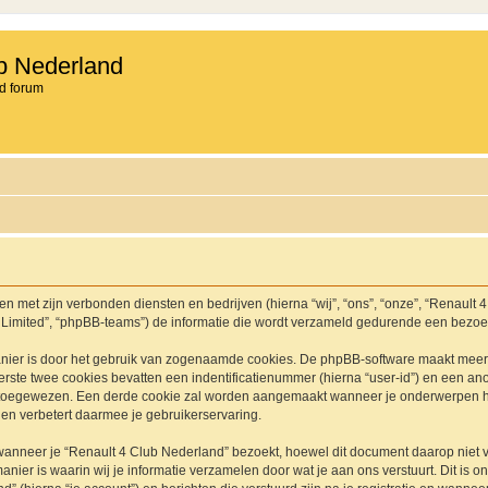
b Nederland
d forum
en met zijn verbonden diensten en bedrijven (hierna “wij”, “ons”, “onze”, “Renault 
 Limited”, “phpBB-teams”) de informatie die wordt verzameld gedurende een bezoek a
nier is door het gebruik van zogenaamde cookies. De phpBB-software maakt meerde
ste twee cookies bevatten een indentificatienummer (hierna “user-id”) en een an
toegewezen. Een derde cookie zal worden aangemaakt wanneer je onderwerpen he
en verbetert daarmee je gebruikerservaring.
neer je “Renault 4 Club Nederland” bezoekt, hoewel dit document daarop niet van
r is waarin wij je informatie verzamelen door wat je aan ons verstuurt. Dit is o