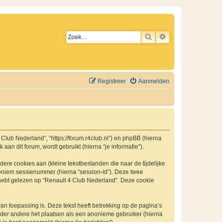
ZOEK
UITGEBREID ZO
Registreer
Aanmelden
4 Club Nederland”, “https://forum.r4club.nl”) en phpBB (hierna
an dit forum, wordt gebruikt (hierna “je informatie”).
re cookies aan (kleine tekstbestanden die naar de tijdelijke
oniem sessienummer (hierna “session-id”). Deze twee
bt gelezen op “Renault 4 Club Nederland”. Deze cookie
 toepassing is. Deze tekst heeft betrekking op de pagina’s
nder andere het plaatsen als een anonieme gebruiker (hierna