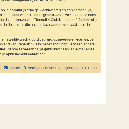
 je bent aangemeld (hierna “je berichten”).
p je account (hierna “je wachtwoord”) en een persoonlijk,
 in het land waar dit forum gehost wordt. Alle informatie naast
, dat is een keuze van “Renault 4 Club Nederland”. Je hebt altijd
n of je de e-mails die automatisch worden gemaakt door de
at je hetzelfde wachtwoord gebruikt op meerdere websites. Je
 iemand van Renault 4 Club Nederland”, phpBB of een andere
ster. Dit proces vereist dat je gebruikersnaam en e-mailadres
je je opnieuw kunt aanmelden.
Contact
Verwijder cookies
Alle tijden zijn
UTC+02:00