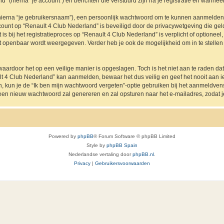
” (hierna “je account”) en berichten die verstuurd zijn na je registratie en wanneer
hierna “je gebruikersnaam”), een persoonlijk wachtwoord om te kunnen aanmelden o
ccount op “Renault 4 Club Nederland” is beveiligd door de privacywetgeving die geldt
s bij het registratieproces op “Renault 4 Club Nederland” is verplicht of optioneel
nt openbaar wordt weergegeven. Verder heb je ook de mogelijkheid om in te stelle
waardoor het op een veilige manier is opgeslagen. Toch is het niet aan te raden d
lt 4 Club Nederland” kan aanmelden, bewaar het dus veilig en geef het nooit aan
en, kun je de “Ik ben mijn wachtwoord vergeten”-optie gebruiken bij het aanmeldven
een nieuw wachtwoord zal genereren en zal opsturen naar het e-mailadres, zodat 
Powered by
phpBB
® Forum Software © phpBB Limited
Style by
phpBB Spain
Nederlandse vertaling door
phpBB.nl
.
Privacy
|
Gebruikersvoorwaarden