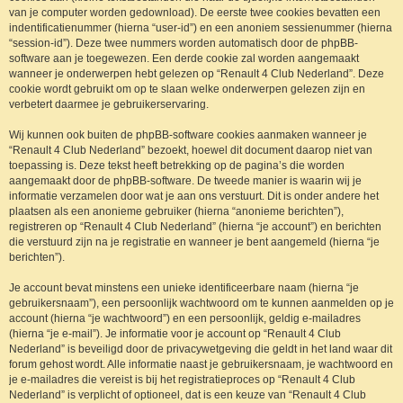
van je computer worden gedownload). De eerste twee cookies bevatten een
indentificatienummer (hierna “user-id”) en een anoniem sessienummer (hierna
“session-id”). Deze twee nummers worden automatisch door de phpBB-
software aan je toegewezen. Een derde cookie zal worden aangemaakt
wanneer je onderwerpen hebt gelezen op “Renault 4 Club Nederland”. Deze
cookie wordt gebruikt om op te slaan welke onderwerpen gelezen zijn en
verbetert daarmee je gebruikerservaring.
Wij kunnen ook buiten de phpBB-software cookies aanmaken wanneer je
“Renault 4 Club Nederland” bezoekt, hoewel dit document daarop niet van
toepassing is. Deze tekst heeft betrekking op de pagina’s die worden
aangemaakt door de phpBB-software. De tweede manier is waarin wij je
informatie verzamelen door wat je aan ons verstuurt. Dit is onder andere het
plaatsen als een anonieme gebruiker (hierna “anonieme berichten”),
registreren op “Renault 4 Club Nederland” (hierna “je account”) en berichten
die verstuurd zijn na je registratie en wanneer je bent aangemeld (hierna “je
berichten”).
Je account bevat minstens een unieke identificeerbare naam (hierna “je
gebruikersnaam”), een persoonlijk wachtwoord om te kunnen aanmelden op je
account (hierna “je wachtwoord”) en een persoonlijk, geldig e-mailadres
(hierna “je e-mail”). Je informatie voor je account op “Renault 4 Club
Nederland” is beveiligd door de privacywetgeving die geldt in het land waar dit
forum gehost wordt. Alle informatie naast je gebruikersnaam, je wachtwoord en
je e-mailadres die vereist is bij het registratieproces op “Renault 4 Club
Nederland” is verplicht of optioneel, dat is een keuze van “Renault 4 Club