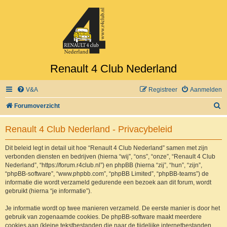
Renault 4 Club Nederland
V&A
Registreer
Aanmelden
Z
Forumoverzicht
o
Renault 4 Club Nederland - Privacybeleid
e
k
Dit beleid legt in detail uit hoe “Renault 4 Club Nederland” samen met zijn
verbonden diensten en bedrijven (hierna “wij”, “ons”, “onze”, “Renault 4 Club
Nederland”, “https://forum.r4club.nl”) en phpBB (hierna “zij”, “hun”, “zijn”,
“phpBB-software”, “www.phpbb.com”, “phpBB Limited”, “phpBB-teams”) de
informatie die wordt verzameld gedurende een bezoek aan dit forum, wordt
gebruikt (hierna “je informatie”).
Je informatie wordt op twee manieren verzameld. De eerste manier is door het
gebruik van zogenaamde cookies. De phpBB-software maakt meerdere
cookies aan (kleine tekstbestanden die naar de tijdelijke internetbestanden