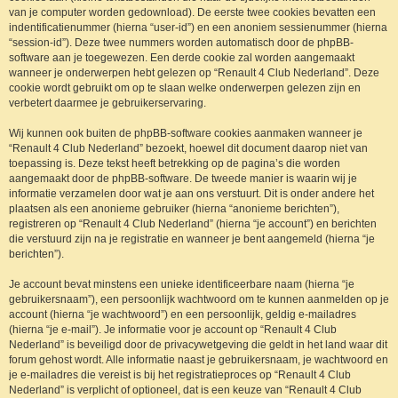
van je computer worden gedownload). De eerste twee cookies bevatten een
indentificatienummer (hierna “user-id”) en een anoniem sessienummer (hierna
“session-id”). Deze twee nummers worden automatisch door de phpBB-
software aan je toegewezen. Een derde cookie zal worden aangemaakt
wanneer je onderwerpen hebt gelezen op “Renault 4 Club Nederland”. Deze
cookie wordt gebruikt om op te slaan welke onderwerpen gelezen zijn en
verbetert daarmee je gebruikerservaring.
Wij kunnen ook buiten de phpBB-software cookies aanmaken wanneer je
“Renault 4 Club Nederland” bezoekt, hoewel dit document daarop niet van
toepassing is. Deze tekst heeft betrekking op de pagina’s die worden
aangemaakt door de phpBB-software. De tweede manier is waarin wij je
informatie verzamelen door wat je aan ons verstuurt. Dit is onder andere het
plaatsen als een anonieme gebruiker (hierna “anonieme berichten”),
registreren op “Renault 4 Club Nederland” (hierna “je account”) en berichten
die verstuurd zijn na je registratie en wanneer je bent aangemeld (hierna “je
berichten”).
Je account bevat minstens een unieke identificeerbare naam (hierna “je
gebruikersnaam”), een persoonlijk wachtwoord om te kunnen aanmelden op je
account (hierna “je wachtwoord”) en een persoonlijk, geldig e-mailadres
(hierna “je e-mail”). Je informatie voor je account op “Renault 4 Club
Nederland” is beveiligd door de privacywetgeving die geldt in het land waar dit
forum gehost wordt. Alle informatie naast je gebruikersnaam, je wachtwoord en
je e-mailadres die vereist is bij het registratieproces op “Renault 4 Club
Nederland” is verplicht of optioneel, dat is een keuze van “Renault 4 Club