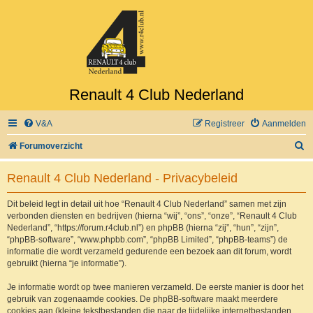
Renault 4 Club Nederland
V&A
Registreer
Aanmelden
Z
Forumoverzicht
o
Renault 4 Club Nederland - Privacybeleid
e
k
Dit beleid legt in detail uit hoe “Renault 4 Club Nederland” samen met zijn
verbonden diensten en bedrijven (hierna “wij”, “ons”, “onze”, “Renault 4 Club
Nederland”, “https://forum.r4club.nl”) en phpBB (hierna “zij”, “hun”, “zijn”,
“phpBB-software”, “www.phpbb.com”, “phpBB Limited”, “phpBB-teams”) de
informatie die wordt verzameld gedurende een bezoek aan dit forum, wordt
gebruikt (hierna “je informatie”).
Je informatie wordt op twee manieren verzameld. De eerste manier is door het
gebruik van zogenaamde cookies. De phpBB-software maakt meerdere
cookies aan (kleine tekstbestanden die naar de tijdelijke internetbestanden