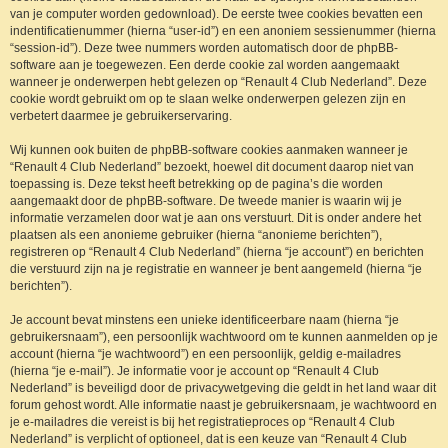
van je computer worden gedownload). De eerste twee cookies bevatten een
indentificatienummer (hierna “user-id”) en een anoniem sessienummer (hierna
“session-id”). Deze twee nummers worden automatisch door de phpBB-
software aan je toegewezen. Een derde cookie zal worden aangemaakt
wanneer je onderwerpen hebt gelezen op “Renault 4 Club Nederland”. Deze
cookie wordt gebruikt om op te slaan welke onderwerpen gelezen zijn en
verbetert daarmee je gebruikerservaring.
Wij kunnen ook buiten de phpBB-software cookies aanmaken wanneer je
“Renault 4 Club Nederland” bezoekt, hoewel dit document daarop niet van
toepassing is. Deze tekst heeft betrekking op de pagina’s die worden
aangemaakt door de phpBB-software. De tweede manier is waarin wij je
informatie verzamelen door wat je aan ons verstuurt. Dit is onder andere het
plaatsen als een anonieme gebruiker (hierna “anonieme berichten”),
registreren op “Renault 4 Club Nederland” (hierna “je account”) en berichten
die verstuurd zijn na je registratie en wanneer je bent aangemeld (hierna “je
berichten”).
Je account bevat minstens een unieke identificeerbare naam (hierna “je
gebruikersnaam”), een persoonlijk wachtwoord om te kunnen aanmelden op je
account (hierna “je wachtwoord”) en een persoonlijk, geldig e-mailadres
(hierna “je e-mail”). Je informatie voor je account op “Renault 4 Club
Nederland” is beveiligd door de privacywetgeving die geldt in het land waar dit
forum gehost wordt. Alle informatie naast je gebruikersnaam, je wachtwoord en
je e-mailadres die vereist is bij het registratieproces op “Renault 4 Club
Nederland” is verplicht of optioneel, dat is een keuze van “Renault 4 Club