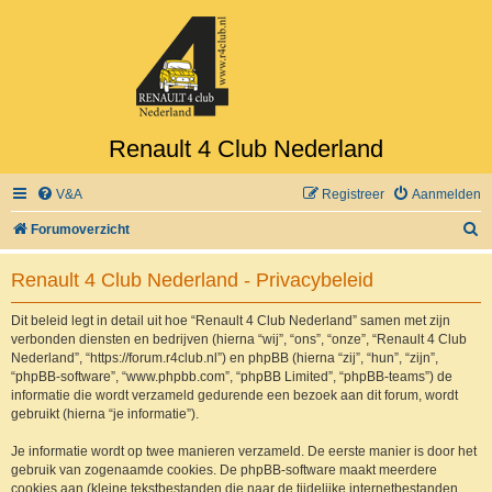
Renault 4 Club Nederland
V&A
Registreer
Aanmelden
Z
Forumoverzicht
o
Renault 4 Club Nederland - Privacybeleid
e
k
Dit beleid legt in detail uit hoe “Renault 4 Club Nederland” samen met zijn
verbonden diensten en bedrijven (hierna “wij”, “ons”, “onze”, “Renault 4 Club
Nederland”, “https://forum.r4club.nl”) en phpBB (hierna “zij”, “hun”, “zijn”,
“phpBB-software”, “www.phpbb.com”, “phpBB Limited”, “phpBB-teams”) de
informatie die wordt verzameld gedurende een bezoek aan dit forum, wordt
gebruikt (hierna “je informatie”).
Je informatie wordt op twee manieren verzameld. De eerste manier is door het
gebruik van zogenaamde cookies. De phpBB-software maakt meerdere
cookies aan (kleine tekstbestanden die naar de tijdelijke internetbestanden