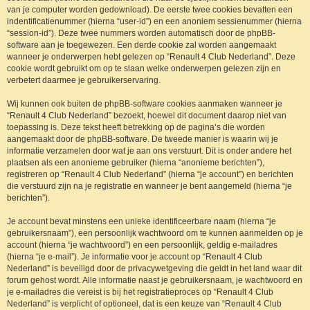
van je computer worden gedownload). De eerste twee cookies bevatten een
indentificatienummer (hierna “user-id”) en een anoniem sessienummer (hierna
“session-id”). Deze twee nummers worden automatisch door de phpBB-
software aan je toegewezen. Een derde cookie zal worden aangemaakt
wanneer je onderwerpen hebt gelezen op “Renault 4 Club Nederland”. Deze
cookie wordt gebruikt om op te slaan welke onderwerpen gelezen zijn en
verbetert daarmee je gebruikerservaring.
Wij kunnen ook buiten de phpBB-software cookies aanmaken wanneer je
“Renault 4 Club Nederland” bezoekt, hoewel dit document daarop niet van
toepassing is. Deze tekst heeft betrekking op de pagina’s die worden
aangemaakt door de phpBB-software. De tweede manier is waarin wij je
informatie verzamelen door wat je aan ons verstuurt. Dit is onder andere het
plaatsen als een anonieme gebruiker (hierna “anonieme berichten”),
registreren op “Renault 4 Club Nederland” (hierna “je account”) en berichten
die verstuurd zijn na je registratie en wanneer je bent aangemeld (hierna “je
berichten”).
Je account bevat minstens een unieke identificeerbare naam (hierna “je
gebruikersnaam”), een persoonlijk wachtwoord om te kunnen aanmelden op je
account (hierna “je wachtwoord”) en een persoonlijk, geldig e-mailadres
(hierna “je e-mail”). Je informatie voor je account op “Renault 4 Club
Nederland” is beveiligd door de privacywetgeving die geldt in het land waar dit
forum gehost wordt. Alle informatie naast je gebruikersnaam, je wachtwoord en
je e-mailadres die vereist is bij het registratieproces op “Renault 4 Club
Nederland” is verplicht of optioneel, dat is een keuze van “Renault 4 Club