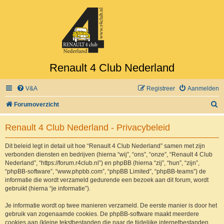
Renault 4 Club Nederland
V&A
Registreer
Aanmelden
Z
Forumoverzicht
o
Renault 4 Club Nederland - Privacybeleid
e
k
Dit beleid legt in detail uit hoe “Renault 4 Club Nederland” samen met zijn
verbonden diensten en bedrijven (hierna “wij”, “ons”, “onze”, “Renault 4 Club
Nederland”, “https://forum.r4club.nl”) en phpBB (hierna “zij”, “hun”, “zijn”,
“phpBB-software”, “www.phpbb.com”, “phpBB Limited”, “phpBB-teams”) de
informatie die wordt verzameld gedurende een bezoek aan dit forum, wordt
gebruikt (hierna “je informatie”).
Je informatie wordt op twee manieren verzameld. De eerste manier is door het
gebruik van zogenaamde cookies. De phpBB-software maakt meerdere
cookies aan (kleine tekstbestanden die naar de tijdelijke internetbestanden