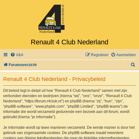
Renault 4 Club Nederland
V&A
Registreer
Aanmelden
Z
Forumoverzicht
o
Renault 4 Club Nederland - Privacybeleid
e
k
Dit beleid legt in detail uit hoe “Renault 4 Club Nederland” samen met zijn
verbonden diensten en bedrijven (hierna “wij”, “ons”, “onze”, “Renault 4 Club
Nederland”, “https://forum.r4club.nl”) en phpBB (hierna “zij”, “hun”, “zijn”,
“phpBB-software”, “www.phpbb.com”, “phpBB Limited”, “phpBB-teams”) de
informatie die wordt verzameld gedurende een bezoek aan dit forum, wordt
gebruikt (hierna “je informatie”).
Je informatie wordt op twee manieren verzameld. De eerste manier is door het
gebruik van zogenaamde cookies. De phpBB-software maakt meerdere
cookies aan (kleine tekstbestanden die naar de tijdelijke internetbestanden