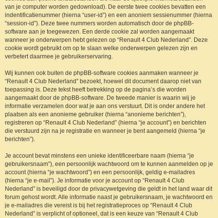
van je computer worden gedownload). De eerste twee cookies bevatten een
indentificatienummer (hierna “user-id”) en een anoniem sessienummer (hierna
“session-id”). Deze twee nummers worden automatisch door de phpBB-
software aan je toegewezen. Een derde cookie zal worden aangemaakt
wanneer je onderwerpen hebt gelezen op “Renault 4 Club Nederland”. Deze
cookie wordt gebruikt om op te slaan welke onderwerpen gelezen zijn en
verbetert daarmee je gebruikerservaring.
Wij kunnen ook buiten de phpBB-software cookies aanmaken wanneer je
“Renault 4 Club Nederland” bezoekt, hoewel dit document daarop niet van
toepassing is. Deze tekst heeft betrekking op de pagina’s die worden
aangemaakt door de phpBB-software. De tweede manier is waarin wij je
informatie verzamelen door wat je aan ons verstuurt. Dit is onder andere het
plaatsen als een anonieme gebruiker (hierna “anonieme berichten”),
registreren op “Renault 4 Club Nederland” (hierna “je account”) en berichten
die verstuurd zijn na je registratie en wanneer je bent aangemeld (hierna “je
berichten”).
Je account bevat minstens een unieke identificeerbare naam (hierna “je
gebruikersnaam”), een persoonlijk wachtwoord om te kunnen aanmelden op je
account (hierna “je wachtwoord”) en een persoonlijk, geldig e-mailadres
(hierna “je e-mail”). Je informatie voor je account op “Renault 4 Club
Nederland” is beveiligd door de privacywetgeving die geldt in het land waar dit
forum gehost wordt. Alle informatie naast je gebruikersnaam, je wachtwoord en
je e-mailadres die vereist is bij het registratieproces op “Renault 4 Club
Nederland” is verplicht of optioneel, dat is een keuze van “Renault 4 Club