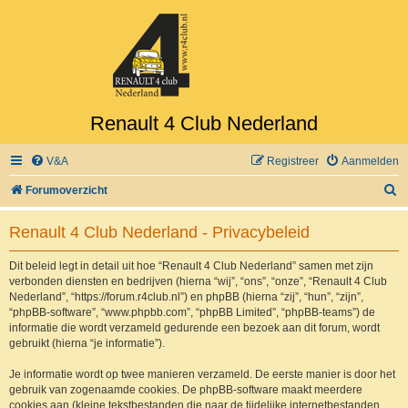
Renault 4 Club Nederland
V&A
Registreer
Aanmelden
Z
Forumoverzicht
o
Renault 4 Club Nederland - Privacybeleid
e
k
Dit beleid legt in detail uit hoe “Renault 4 Club Nederland” samen met zijn
verbonden diensten en bedrijven (hierna “wij”, “ons”, “onze”, “Renault 4 Club
Nederland”, “https://forum.r4club.nl”) en phpBB (hierna “zij”, “hun”, “zijn”,
“phpBB-software”, “www.phpbb.com”, “phpBB Limited”, “phpBB-teams”) de
informatie die wordt verzameld gedurende een bezoek aan dit forum, wordt
gebruikt (hierna “je informatie”).
Je informatie wordt op twee manieren verzameld. De eerste manier is door het
gebruik van zogenaamde cookies. De phpBB-software maakt meerdere
cookies aan (kleine tekstbestanden die naar de tijdelijke internetbestanden