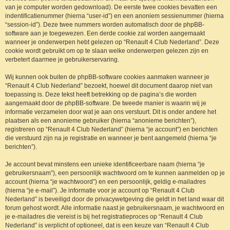
van je computer worden gedownload). De eerste twee cookies bevatten een
indentificatienummer (hierna “user-id”) en een anoniem sessienummer (hierna
“session-id”). Deze twee nummers worden automatisch door de phpBB-
software aan je toegewezen. Een derde cookie zal worden aangemaakt
wanneer je onderwerpen hebt gelezen op “Renault 4 Club Nederland”. Deze
cookie wordt gebruikt om op te slaan welke onderwerpen gelezen zijn en
verbetert daarmee je gebruikerservaring.
Wij kunnen ook buiten de phpBB-software cookies aanmaken wanneer je
“Renault 4 Club Nederland” bezoekt, hoewel dit document daarop niet van
toepassing is. Deze tekst heeft betrekking op de pagina’s die worden
aangemaakt door de phpBB-software. De tweede manier is waarin wij je
informatie verzamelen door wat je aan ons verstuurt. Dit is onder andere het
plaatsen als een anonieme gebruiker (hierna “anonieme berichten”),
registreren op “Renault 4 Club Nederland” (hierna “je account”) en berichten
die verstuurd zijn na je registratie en wanneer je bent aangemeld (hierna “je
berichten”).
Je account bevat minstens een unieke identificeerbare naam (hierna “je
gebruikersnaam”), een persoonlijk wachtwoord om te kunnen aanmelden op je
account (hierna “je wachtwoord”) en een persoonlijk, geldig e-mailadres
(hierna “je e-mail”). Je informatie voor je account op “Renault 4 Club
Nederland” is beveiligd door de privacywetgeving die geldt in het land waar dit
forum gehost wordt. Alle informatie naast je gebruikersnaam, je wachtwoord en
je e-mailadres die vereist is bij het registratieproces op “Renault 4 Club
Nederland” is verplicht of optioneel, dat is een keuze van “Renault 4 Club