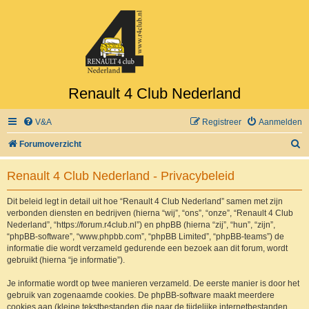
Renault 4 Club Nederland
V&A
Registreer
Aanmelden
Z
Forumoverzicht
o
Renault 4 Club Nederland - Privacybeleid
e
k
Dit beleid legt in detail uit hoe “Renault 4 Club Nederland” samen met zijn
verbonden diensten en bedrijven (hierna “wij”, “ons”, “onze”, “Renault 4 Club
Nederland”, “https://forum.r4club.nl”) en phpBB (hierna “zij”, “hun”, “zijn”,
“phpBB-software”, “www.phpbb.com”, “phpBB Limited”, “phpBB-teams”) de
informatie die wordt verzameld gedurende een bezoek aan dit forum, wordt
gebruikt (hierna “je informatie”).
Je informatie wordt op twee manieren verzameld. De eerste manier is door het
gebruik van zogenaamde cookies. De phpBB-software maakt meerdere
cookies aan (kleine tekstbestanden die naar de tijdelijke internetbestanden