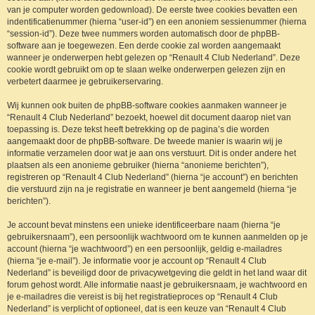
van je computer worden gedownload). De eerste twee cookies bevatten een
indentificatienummer (hierna “user-id”) en een anoniem sessienummer (hierna
“session-id”). Deze twee nummers worden automatisch door de phpBB-
software aan je toegewezen. Een derde cookie zal worden aangemaakt
wanneer je onderwerpen hebt gelezen op “Renault 4 Club Nederland”. Deze
cookie wordt gebruikt om op te slaan welke onderwerpen gelezen zijn en
verbetert daarmee je gebruikerservaring.
Wij kunnen ook buiten de phpBB-software cookies aanmaken wanneer je
“Renault 4 Club Nederland” bezoekt, hoewel dit document daarop niet van
toepassing is. Deze tekst heeft betrekking op de pagina’s die worden
aangemaakt door de phpBB-software. De tweede manier is waarin wij je
informatie verzamelen door wat je aan ons verstuurt. Dit is onder andere het
plaatsen als een anonieme gebruiker (hierna “anonieme berichten”),
registreren op “Renault 4 Club Nederland” (hierna “je account”) en berichten
die verstuurd zijn na je registratie en wanneer je bent aangemeld (hierna “je
berichten”).
Je account bevat minstens een unieke identificeerbare naam (hierna “je
gebruikersnaam”), een persoonlijk wachtwoord om te kunnen aanmelden op je
account (hierna “je wachtwoord”) en een persoonlijk, geldig e-mailadres
(hierna “je e-mail”). Je informatie voor je account op “Renault 4 Club
Nederland” is beveiligd door de privacywetgeving die geldt in het land waar dit
forum gehost wordt. Alle informatie naast je gebruikersnaam, je wachtwoord en
je e-mailadres die vereist is bij het registratieproces op “Renault 4 Club
Nederland” is verplicht of optioneel, dat is een keuze van “Renault 4 Club