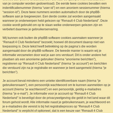
van je computer worden gedownload). De eerste twee cookies bevatten een
indentificatienummer (hierna “user-id”) en een anoniem sessienummer (hierna
“session-id”). Deze twee nummers worden automatisch door de phpBB-
software aan je toegewezen. Een derde cookie zal worden aangemaakt
wanneer je onderwerpen hebt gelezen op “Renault 4 Club Nederland”. Deze
cookie wordt gebruikt om op te slaan welke onderwerpen gelezen zijn en
verbetert daarmee je gebruikerservaring.
Wij kunnen ook buiten de phpBB-software cookies aanmaken wanneer je
“Renault 4 Club Nederland” bezoekt, hoewel dit document daarop niet van
toepassing is. Deze tekst heeft betrekking op de pagina’s die worden
aangemaakt door de phpBB-software. De tweede manier is waarin wij je
informatie verzamelen door wat je aan ons verstuurt. Dit is onder andere het
plaatsen als een anonieme gebruiker (hierna “anonieme berichten”),
registreren op “Renault 4 Club Nederland” (hierna “je account”) en berichten
die verstuurd zijn na je registratie en wanneer je bent aangemeld (hierna “je
berichten”).
Je account bevat minstens een unieke identificeerbare naam (hierna “je
gebruikersnaam”), een persoonlijk wachtwoord om te kunnen aanmelden op je
account (hierna “je wachtwoord”) en een persoonlijk, geldig e-mailadres
(hierna “je e-mail”). Je informatie voor je account op “Renault 4 Club
Nederland” is beveiligd door de privacywetgeving die geldt in het land waar dit
forum gehost wordt. Alle informatie naast je gebruikersnaam, je wachtwoord en
je e-mailadres die vereist is bij het registratieproces op “Renault 4 Club
Nederland” is verplicht of optioneel, dat is een keuze van “Renault 4 Club