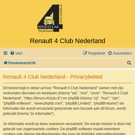
Renault 4 Club Nederland
V&A
Registreer
Aanmelden
Z
Forumoverzicht
o
Renault 4 Club Nederland - Privacybeleid
e
k
Dit beleid legt in detail uit hoe “Renault 4 Club Nederland” samen met zijn
verbonden diensten en bedrijven (hierna “wij”, “ons”, “onze”, “Renault 4 Club
Nederland”, “https://forum.r4club.nl”) en phpBB (hierna “zij”, “hun”, “zijn”,
“phpBB-software”, “www.phpbb.com”, “phpBB Limited”, “phpBB-teams”) de
informatie die wordt verzameld gedurende een bezoek aan dit forum, wordt
gebruikt (hierna “je informatie”).
Je informatie wordt op twee manieren verzameld. De eerste manier is door het
gebruik van zogenaamde cookies. De phpBB-software maakt meerdere
cookies aan (kleine tekstbestanden die naar de tijdelijke internetbestanden