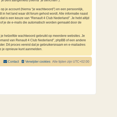
 je bent aangemeld (hierna “je berichten”).
p je account (hierna “je wachtwoord”) en een persoonlijk,
 in het land waar dit forum gehost wordt. Alle informatie naast
, dat is een keuze van “Renault 4 Club Nederland”. Je hebt altijd
n of je de e-mails die automatisch worden gemaakt door de
at je hetzelfde wachtwoord gebruikt op meerdere websites. Je
 iemand van Renault 4 Club Nederland”, phpBB of een andere
ster. Dit proces vereist dat je gebruikersnaam en e-mailadres
je je opnieuw kunt aanmelden.
Contact
Verwijder cookies
Alle tijden zijn
UTC+02:00