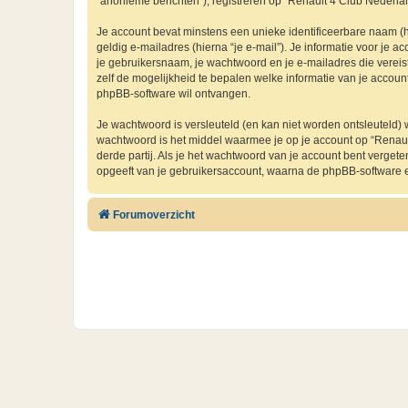
“anonieme berichten”), registreren op “Renault 4 Club Nederland
Je account bevat minstens een unieke identificeerbare naam (
geldig e-mailadres (hierna “je e-mail”). Je informatie voor je a
je gebruikersnaam, je wachtwoord en je e-mailadres die vereist i
zelf de mogelijkheid te bepalen welke informatie van je accou
phpBB-software wil ontvangen.
Je wachtwoord is versleuteld (en kan niet worden ontsleuteld) 
wachtwoord is het middel waarmee je op je account op “Renau
derde partij. Als je het wachtwoord van je account bent verget
opgeeft van je gebruikersaccount, waarna de phpBB-software 
Forumoverzicht