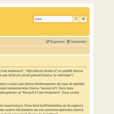
ZOEK
UITGEBREID ZO
Registreer
Aanmelden
4 Club Nederland”, “https://forum.r4club.nl”) en phpBB (hierna
an dit forum, wordt gebruikt (hierna “je informatie”).
re cookies aan (kleine tekstbestanden die naar de tijdelijke
oniem sessienummer (hierna “session-id”). Deze twee
bt gelezen op “Renault 4 Club Nederland”. Deze cookie
 toepassing is. Deze tekst heeft betrekking op de pagina’s
nder andere het plaatsen als een anonieme gebruiker (hierna