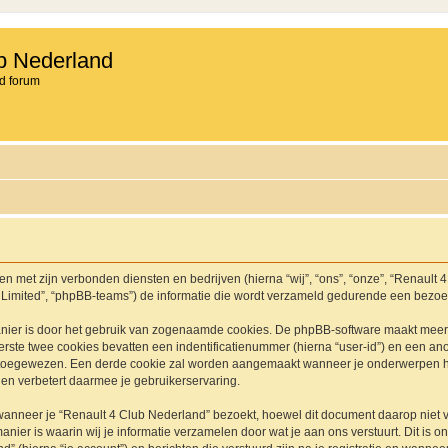
b Nederland
d forum
en met zijn verbonden diensten en bedrijven (hierna “wij”, “ons”, “onze”, “Renault 
 Limited”, “phpBB-teams”) de informatie die wordt verzameld gedurende een bezoek a
nier is door het gebruik van zogenaamde cookies. De phpBB-software maakt meerde
ste twee cookies bevatten een indentificatienummer (hierna “user-id”) en een an
toegewezen. Een derde cookie zal worden aangemaakt wanneer je onderwerpen he
en verbetert daarmee je gebruikerservaring.
neer je “Renault 4 Club Nederland” bezoekt, hoewel dit document daarop niet van
r is waarin wij je informatie verzamelen door wat je aan ons verstuurt. Dit is o