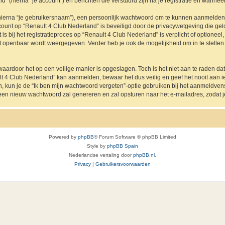
” (hierna “je account”) en berichten die verstuurd zijn na je registratie en wanneer
hierna “je gebruikersnaam”), een persoonlijk wachtwoord om te kunnen aanmelden o
ccount op “Renault 4 Club Nederland” is beveiligd door de privacywetgeving die geldt
s bij het registratieproces op “Renault 4 Club Nederland” is verplicht of optioneel
nt openbaar wordt weergegeven. Verder heb je ook de mogelijkheid om in te stelle
waardoor het op een veilige manier is opgeslagen. Toch is het niet aan te raden d
lt 4 Club Nederland” kan aanmelden, bewaar het dus veilig en geef het nooit aan
en, kun je de “Ik ben mijn wachtwoord vergeten”-optie gebruiken bij het aanmeldven
een nieuw wachtwoord zal genereren en zal opsturen naar het e-mailadres, zodat 
Powered by
phpBB
® Forum Software © phpBB Limited
Style by
phpBB Spain
Nederlandse vertaling door
phpBB.nl
.
Privacy
|
Gebruikersvoorwaarden