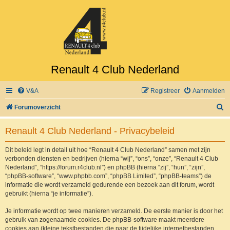
Renault 4 Club Nederland
V&A
Registreer
Aanmelden
Z
Forumoverzicht
o
Renault 4 Club Nederland - Privacybeleid
e
k
Dit beleid legt in detail uit hoe “Renault 4 Club Nederland” samen met zijn
verbonden diensten en bedrijven (hierna “wij”, “ons”, “onze”, “Renault 4 Club
Nederland”, “https://forum.r4club.nl”) en phpBB (hierna “zij”, “hun”, “zijn”,
“phpBB-software”, “www.phpbb.com”, “phpBB Limited”, “phpBB-teams”) de
informatie die wordt verzameld gedurende een bezoek aan dit forum, wordt
gebruikt (hierna “je informatie”).
Je informatie wordt op twee manieren verzameld. De eerste manier is door het
gebruik van zogenaamde cookies. De phpBB-software maakt meerdere
cookies aan (kleine tekstbestanden die naar de tijdelijke internetbestanden