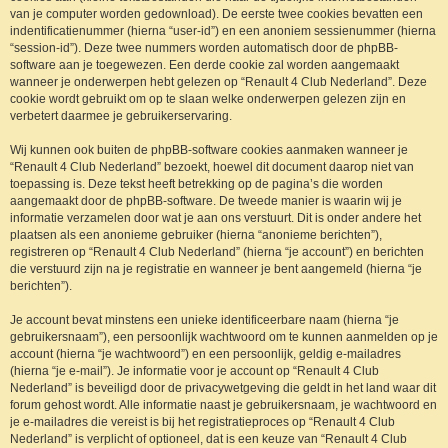
van je computer worden gedownload). De eerste twee cookies bevatten een
indentificatienummer (hierna “user-id”) en een anoniem sessienummer (hierna
“session-id”). Deze twee nummers worden automatisch door de phpBB-
software aan je toegewezen. Een derde cookie zal worden aangemaakt
wanneer je onderwerpen hebt gelezen op “Renault 4 Club Nederland”. Deze
cookie wordt gebruikt om op te slaan welke onderwerpen gelezen zijn en
verbetert daarmee je gebruikerservaring.
Wij kunnen ook buiten de phpBB-software cookies aanmaken wanneer je
“Renault 4 Club Nederland” bezoekt, hoewel dit document daarop niet van
toepassing is. Deze tekst heeft betrekking op de pagina’s die worden
aangemaakt door de phpBB-software. De tweede manier is waarin wij je
informatie verzamelen door wat je aan ons verstuurt. Dit is onder andere het
plaatsen als een anonieme gebruiker (hierna “anonieme berichten”),
registreren op “Renault 4 Club Nederland” (hierna “je account”) en berichten
die verstuurd zijn na je registratie en wanneer je bent aangemeld (hierna “je
berichten”).
Je account bevat minstens een unieke identificeerbare naam (hierna “je
gebruikersnaam”), een persoonlijk wachtwoord om te kunnen aanmelden op je
account (hierna “je wachtwoord”) en een persoonlijk, geldig e-mailadres
(hierna “je e-mail”). Je informatie voor je account op “Renault 4 Club
Nederland” is beveiligd door de privacywetgeving die geldt in het land waar dit
forum gehost wordt. Alle informatie naast je gebruikersnaam, je wachtwoord en
je e-mailadres die vereist is bij het registratieproces op “Renault 4 Club
Nederland” is verplicht of optioneel, dat is een keuze van “Renault 4 Club