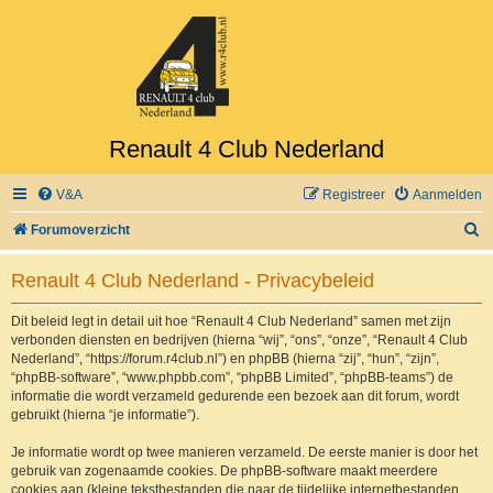
Renault 4 Club Nederland
V&A
Registreer
Aanmelden
Z
Forumoverzicht
o
Renault 4 Club Nederland - Privacybeleid
e
k
Dit beleid legt in detail uit hoe “Renault 4 Club Nederland” samen met zijn
verbonden diensten en bedrijven (hierna “wij”, “ons”, “onze”, “Renault 4 Club
Nederland”, “https://forum.r4club.nl”) en phpBB (hierna “zij”, “hun”, “zijn”,
“phpBB-software”, “www.phpbb.com”, “phpBB Limited”, “phpBB-teams”) de
informatie die wordt verzameld gedurende een bezoek aan dit forum, wordt
gebruikt (hierna “je informatie”).
Je informatie wordt op twee manieren verzameld. De eerste manier is door het
gebruik van zogenaamde cookies. De phpBB-software maakt meerdere
cookies aan (kleine tekstbestanden die naar de tijdelijke internetbestanden