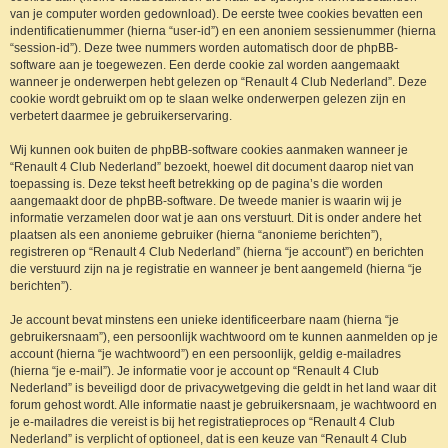
van je computer worden gedownload). De eerste twee cookies bevatten een
indentificatienummer (hierna “user-id”) en een anoniem sessienummer (hierna
“session-id”). Deze twee nummers worden automatisch door de phpBB-
software aan je toegewezen. Een derde cookie zal worden aangemaakt
wanneer je onderwerpen hebt gelezen op “Renault 4 Club Nederland”. Deze
cookie wordt gebruikt om op te slaan welke onderwerpen gelezen zijn en
verbetert daarmee je gebruikerservaring.
Wij kunnen ook buiten de phpBB-software cookies aanmaken wanneer je
“Renault 4 Club Nederland” bezoekt, hoewel dit document daarop niet van
toepassing is. Deze tekst heeft betrekking op de pagina’s die worden
aangemaakt door de phpBB-software. De tweede manier is waarin wij je
informatie verzamelen door wat je aan ons verstuurt. Dit is onder andere het
plaatsen als een anonieme gebruiker (hierna “anonieme berichten”),
registreren op “Renault 4 Club Nederland” (hierna “je account”) en berichten
die verstuurd zijn na je registratie en wanneer je bent aangemeld (hierna “je
berichten”).
Je account bevat minstens een unieke identificeerbare naam (hierna “je
gebruikersnaam”), een persoonlijk wachtwoord om te kunnen aanmelden op je
account (hierna “je wachtwoord”) en een persoonlijk, geldig e-mailadres
(hierna “je e-mail”). Je informatie voor je account op “Renault 4 Club
Nederland” is beveiligd door de privacywetgeving die geldt in het land waar dit
forum gehost wordt. Alle informatie naast je gebruikersnaam, je wachtwoord en
je e-mailadres die vereist is bij het registratieproces op “Renault 4 Club
Nederland” is verplicht of optioneel, dat is een keuze van “Renault 4 Club