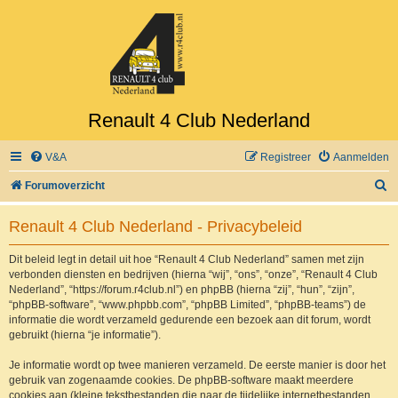
Renault 4 Club Nederland
V&A
Registreer
Aanmelden
Z
Forumoverzicht
o
Renault 4 Club Nederland - Privacybeleid
e
k
Dit beleid legt in detail uit hoe “Renault 4 Club Nederland” samen met zijn
verbonden diensten en bedrijven (hierna “wij”, “ons”, “onze”, “Renault 4 Club
Nederland”, “https://forum.r4club.nl”) en phpBB (hierna “zij”, “hun”, “zijn”,
“phpBB-software”, “www.phpbb.com”, “phpBB Limited”, “phpBB-teams”) de
informatie die wordt verzameld gedurende een bezoek aan dit forum, wordt
gebruikt (hierna “je informatie”).
Je informatie wordt op twee manieren verzameld. De eerste manier is door het
gebruik van zogenaamde cookies. De phpBB-software maakt meerdere
cookies aan (kleine tekstbestanden die naar de tijdelijke internetbestanden