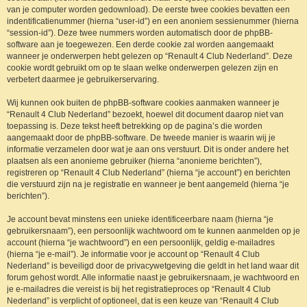
van je computer worden gedownload). De eerste twee cookies bevatten een
indentificatienummer (hierna “user-id”) en een anoniem sessienummer (hierna
“session-id”). Deze twee nummers worden automatisch door de phpBB-
software aan je toegewezen. Een derde cookie zal worden aangemaakt
wanneer je onderwerpen hebt gelezen op “Renault 4 Club Nederland”. Deze
cookie wordt gebruikt om op te slaan welke onderwerpen gelezen zijn en
verbetert daarmee je gebruikerservaring.
Wij kunnen ook buiten de phpBB-software cookies aanmaken wanneer je
“Renault 4 Club Nederland” bezoekt, hoewel dit document daarop niet van
toepassing is. Deze tekst heeft betrekking op de pagina’s die worden
aangemaakt door de phpBB-software. De tweede manier is waarin wij je
informatie verzamelen door wat je aan ons verstuurt. Dit is onder andere het
plaatsen als een anonieme gebruiker (hierna “anonieme berichten”),
registreren op “Renault 4 Club Nederland” (hierna “je account”) en berichten
die verstuurd zijn na je registratie en wanneer je bent aangemeld (hierna “je
berichten”).
Je account bevat minstens een unieke identificeerbare naam (hierna “je
gebruikersnaam”), een persoonlijk wachtwoord om te kunnen aanmelden op je
account (hierna “je wachtwoord”) en een persoonlijk, geldig e-mailadres
(hierna “je e-mail”). Je informatie voor je account op “Renault 4 Club
Nederland” is beveiligd door de privacywetgeving die geldt in het land waar dit
forum gehost wordt. Alle informatie naast je gebruikersnaam, je wachtwoord en
je e-mailadres die vereist is bij het registratieproces op “Renault 4 Club
Nederland” is verplicht of optioneel, dat is een keuze van “Renault 4 Club