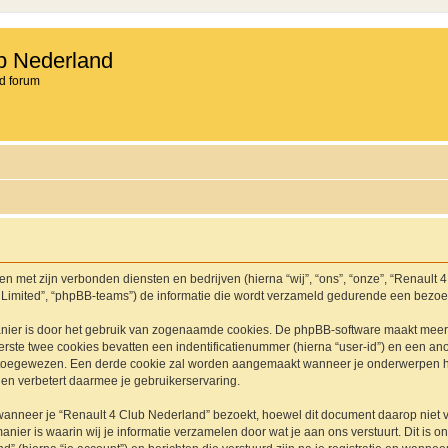
b Nederland
d forum
en met zijn verbonden diensten en bedrijven (hierna “wij”, “ons”, “onze”, “Renault 
 Limited”, “phpBB-teams”) de informatie die wordt verzameld gedurende een bezoek a
nier is door het gebruik van zogenaamde cookies. De phpBB-software maakt meerde
ste twee cookies bevatten een indentificatienummer (hierna “user-id”) en een an
toegewezen. Een derde cookie zal worden aangemaakt wanneer je onderwerpen he
en verbetert daarmee je gebruikerservaring.
neer je “Renault 4 Club Nederland” bezoekt, hoewel dit document daarop niet van
r is waarin wij je informatie verzamelen door wat je aan ons verstuurt. Dit is o