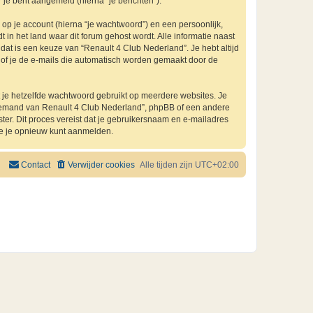
 je bent aangemeld (hierna “je berichten”).
p je account (hierna “je wachtwoord”) en een persoonlijk,
 in het land waar dit forum gehost wordt. Alle informatie naast
, dat is een keuze van “Renault 4 Club Nederland”. Je hebt altijd
n of je de e-mails die automatisch worden gemaakt door de
at je hetzelfde wachtwoord gebruikt op meerdere websites. Je
 iemand van Renault 4 Club Nederland”, phpBB of een andere
ster. Dit proces vereist dat je gebruikersnaam en e-mailadres
je je opnieuw kunt aanmelden.
Contact
Verwijder cookies
Alle tijden zijn
UTC+02:00