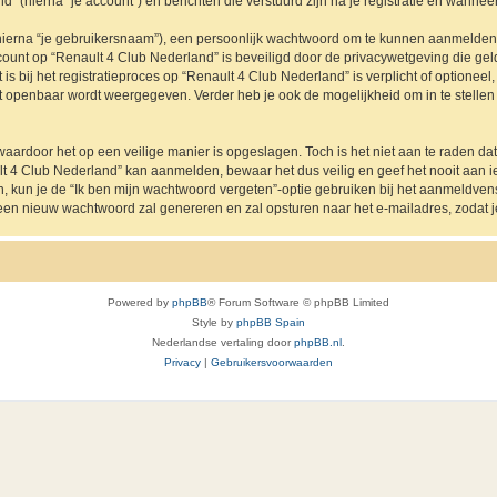
” (hierna “je account”) en berichten die verstuurd zijn na je registratie en wanneer
hierna “je gebruikersnaam”), een persoonlijk wachtwoord om te kunnen aanmelden o
ccount op “Renault 4 Club Nederland” is beveiligd door de privacywetgeving die geldt
s bij het registratieproces op “Renault 4 Club Nederland” is verplicht of optioneel
nt openbaar wordt weergegeven. Verder heb je ook de mogelijkheid om in te stelle
waardoor het op een veilige manier is opgeslagen. Toch is het niet aan te raden d
lt 4 Club Nederland” kan aanmelden, bewaar het dus veilig en geef het nooit aan
en, kun je de “Ik ben mijn wachtwoord vergeten”-optie gebruiken bij het aanmeldven
een nieuw wachtwoord zal genereren en zal opsturen naar het e-mailadres, zodat 
Powered by
phpBB
® Forum Software © phpBB Limited
Style by
phpBB Spain
Nederlandse vertaling door
phpBB.nl
.
Privacy
|
Gebruikersvoorwaarden