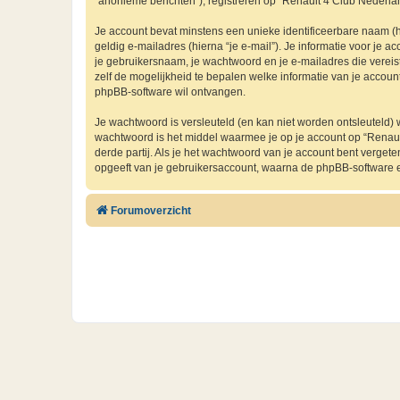
“anonieme berichten”), registreren op “Renault 4 Club Nederland
Je account bevat minstens een unieke identificeerbare naam (
geldig e-mailadres (hierna “je e-mail”). Je informatie voor je a
je gebruikersnaam, je wachtwoord en je e-mailadres die vereist i
zelf de mogelijkheid te bepalen welke informatie van je accou
phpBB-software wil ontvangen.
Je wachtwoord is versleuteld (en kan niet worden ontsleuteld) 
wachtwoord is het middel waarmee je op je account op “Renau
derde partij. Als je het wachtwoord van je account bent verget
opgeeft van je gebruikersaccount, waarna de phpBB-software 
Forumoverzicht