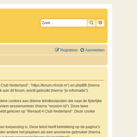
ZOEK
UITGEBREID ZO
Registreer
Aanmelden
4 Club Nederland”, “https://forum.r4club.nl”) en phpBB (hierna
an dit forum, wordt gebruikt (hierna “je informatie”).
re cookies aan (kleine tekstbestanden die naar de tijdelijke
oniem sessienummer (hierna “session-id”). Deze twee
bt gelezen op “Renault 4 Club Nederland”. Deze cookie
 toepassing is. Deze tekst heeft betrekking op de pagina’s
nder andere het plaatsen als een anonieme gebruiker (hierna