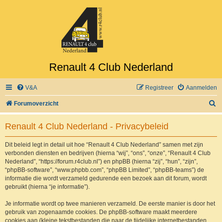
Renault 4 Club Nederland
V&A
Registreer
Aanmelden
Z
Forumoverzicht
o
Renault 4 Club Nederland - Privacybeleid
e
k
Dit beleid legt in detail uit hoe “Renault 4 Club Nederland” samen met zijn
verbonden diensten en bedrijven (hierna “wij”, “ons”, “onze”, “Renault 4 Club
Nederland”, “https://forum.r4club.nl”) en phpBB (hierna “zij”, “hun”, “zijn”,
“phpBB-software”, “www.phpbb.com”, “phpBB Limited”, “phpBB-teams”) de
informatie die wordt verzameld gedurende een bezoek aan dit forum, wordt
gebruikt (hierna “je informatie”).
Je informatie wordt op twee manieren verzameld. De eerste manier is door het
gebruik van zogenaamde cookies. De phpBB-software maakt meerdere
cookies aan (kleine tekstbestanden die naar de tijdelijke internetbestanden