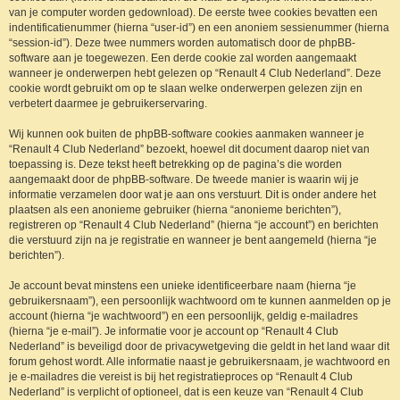
van je computer worden gedownload). De eerste twee cookies bevatten een
indentificatienummer (hierna “user-id”) en een anoniem sessienummer (hierna
“session-id”). Deze twee nummers worden automatisch door de phpBB-
software aan je toegewezen. Een derde cookie zal worden aangemaakt
wanneer je onderwerpen hebt gelezen op “Renault 4 Club Nederland”. Deze
cookie wordt gebruikt om op te slaan welke onderwerpen gelezen zijn en
verbetert daarmee je gebruikerservaring.
Wij kunnen ook buiten de phpBB-software cookies aanmaken wanneer je
“Renault 4 Club Nederland” bezoekt, hoewel dit document daarop niet van
toepassing is. Deze tekst heeft betrekking op de pagina’s die worden
aangemaakt door de phpBB-software. De tweede manier is waarin wij je
informatie verzamelen door wat je aan ons verstuurt. Dit is onder andere het
plaatsen als een anonieme gebruiker (hierna “anonieme berichten”),
registreren op “Renault 4 Club Nederland” (hierna “je account”) en berichten
die verstuurd zijn na je registratie en wanneer je bent aangemeld (hierna “je
berichten”).
Je account bevat minstens een unieke identificeerbare naam (hierna “je
gebruikersnaam”), een persoonlijk wachtwoord om te kunnen aanmelden op je
account (hierna “je wachtwoord”) en een persoonlijk, geldig e-mailadres
(hierna “je e-mail”). Je informatie voor je account op “Renault 4 Club
Nederland” is beveiligd door de privacywetgeving die geldt in het land waar dit
forum gehost wordt. Alle informatie naast je gebruikersnaam, je wachtwoord en
je e-mailadres die vereist is bij het registratieproces op “Renault 4 Club
Nederland” is verplicht of optioneel, dat is een keuze van “Renault 4 Club