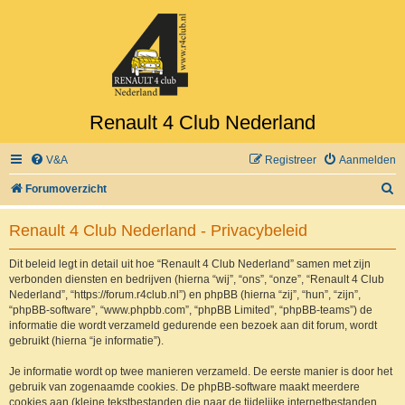
Renault 4 Club Nederland
V&A
Registreer
Aanmelden
Z
Forumoverzicht
o
Renault 4 Club Nederland - Privacybeleid
e
k
Dit beleid legt in detail uit hoe “Renault 4 Club Nederland” samen met zijn
verbonden diensten en bedrijven (hierna “wij”, “ons”, “onze”, “Renault 4 Club
Nederland”, “https://forum.r4club.nl”) en phpBB (hierna “zij”, “hun”, “zijn”,
“phpBB-software”, “www.phpbb.com”, “phpBB Limited”, “phpBB-teams”) de
informatie die wordt verzameld gedurende een bezoek aan dit forum, wordt
gebruikt (hierna “je informatie”).
Je informatie wordt op twee manieren verzameld. De eerste manier is door het
gebruik van zogenaamde cookies. De phpBB-software maakt meerdere
cookies aan (kleine tekstbestanden die naar de tijdelijke internetbestanden