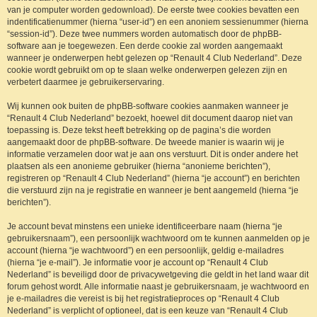
van je computer worden gedownload). De eerste twee cookies bevatten een
indentificatienummer (hierna “user-id”) en een anoniem sessienummer (hierna
“session-id”). Deze twee nummers worden automatisch door de phpBB-
software aan je toegewezen. Een derde cookie zal worden aangemaakt
wanneer je onderwerpen hebt gelezen op “Renault 4 Club Nederland”. Deze
cookie wordt gebruikt om op te slaan welke onderwerpen gelezen zijn en
verbetert daarmee je gebruikerservaring.
Wij kunnen ook buiten de phpBB-software cookies aanmaken wanneer je
“Renault 4 Club Nederland” bezoekt, hoewel dit document daarop niet van
toepassing is. Deze tekst heeft betrekking op de pagina’s die worden
aangemaakt door de phpBB-software. De tweede manier is waarin wij je
informatie verzamelen door wat je aan ons verstuurt. Dit is onder andere het
plaatsen als een anonieme gebruiker (hierna “anonieme berichten”),
registreren op “Renault 4 Club Nederland” (hierna “je account”) en berichten
die verstuurd zijn na je registratie en wanneer je bent aangemeld (hierna “je
berichten”).
Je account bevat minstens een unieke identificeerbare naam (hierna “je
gebruikersnaam”), een persoonlijk wachtwoord om te kunnen aanmelden op je
account (hierna “je wachtwoord”) en een persoonlijk, geldig e-mailadres
(hierna “je e-mail”). Je informatie voor je account op “Renault 4 Club
Nederland” is beveiligd door de privacywetgeving die geldt in het land waar dit
forum gehost wordt. Alle informatie naast je gebruikersnaam, je wachtwoord en
je e-mailadres die vereist is bij het registratieproces op “Renault 4 Club
Nederland” is verplicht of optioneel, dat is een keuze van “Renault 4 Club