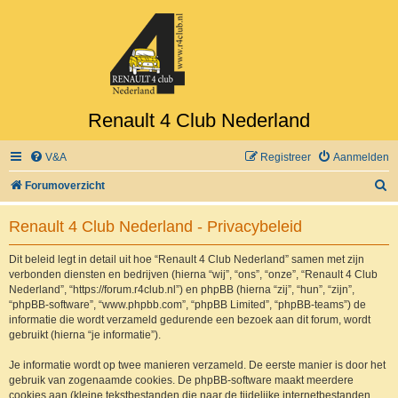
Renault 4 Club Nederland
V&A
Registreer
Aanmelden
Z
Forumoverzicht
o
Renault 4 Club Nederland - Privacybeleid
e
k
Dit beleid legt in detail uit hoe “Renault 4 Club Nederland” samen met zijn
verbonden diensten en bedrijven (hierna “wij”, “ons”, “onze”, “Renault 4 Club
Nederland”, “https://forum.r4club.nl”) en phpBB (hierna “zij”, “hun”, “zijn”,
“phpBB-software”, “www.phpbb.com”, “phpBB Limited”, “phpBB-teams”) de
informatie die wordt verzameld gedurende een bezoek aan dit forum, wordt
gebruikt (hierna “je informatie”).
Je informatie wordt op twee manieren verzameld. De eerste manier is door het
gebruik van zogenaamde cookies. De phpBB-software maakt meerdere
cookies aan (kleine tekstbestanden die naar de tijdelijke internetbestanden