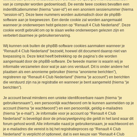
van je computer worden gedownload). De eerste twee cookies bevatten een
indentificatienummer (hierna “user-id”) en een anoniem sessienummer (hierna
“session-id”). Deze twee nummers worden automatisch door de phpBB-
software aan je toegewezen. Een derde cookie zal worden aangemaakt
wanneer je onderwerpen hebt gelezen op “Renault 4 Club Nederland”. Deze
cookie wordt gebruikt om op te slaan welke onderwerpen gelezen zijn en
verbetert daarmee je gebruikerservaring.
Wij kunnen ook buiten de phpBB-software cookies aanmaken wanneer je
“Renault 4 Club Nederland” bezoekt, hoewel dit document daarop niet van
toepassing is. Deze tekst heeft betrekking op de pagina’s die worden
aangemaakt door de phpBB-software. De tweede manier is waarin wij je
informatie verzamelen door wat je aan ons verstuurt. Dit is onder andere het
plaatsen als een anonieme gebruiker (hierna “anonieme berichten”),
registreren op “Renault 4 Club Nederland” (hierna “je account”) en berichten
die verstuurd zijn na je registratie en wanneer je bent aangemeld (hierna “je
berichten”).
Je account bevat minstens een unieke identificeerbare naam (hierna “je
gebruikersnaam”), een persoonlijk wachtwoord om te kunnen aanmelden op je
account (hierna “je wachtwoord”) en een persoonlijk, geldig e-mailadres
(hierna “je e-mail”). Je informatie voor je account op “Renault 4 Club
Nederland” is beveiligd door de privacywetgeving die geldt in het land waar dit
forum gehost wordt. Alle informatie naast je gebruikersnaam, je wachtwoord en
je e-mailadres die vereist is bij het registratieproces op “Renault 4 Club
Nederland” is verplicht of optioneel, dat is een keuze van “Renault 4 Club