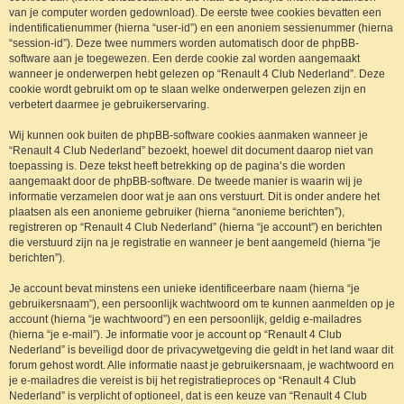
van je computer worden gedownload). De eerste twee cookies bevatten een
indentificatienummer (hierna “user-id”) en een anoniem sessienummer (hierna
“session-id”). Deze twee nummers worden automatisch door de phpBB-
software aan je toegewezen. Een derde cookie zal worden aangemaakt
wanneer je onderwerpen hebt gelezen op “Renault 4 Club Nederland”. Deze
cookie wordt gebruikt om op te slaan welke onderwerpen gelezen zijn en
verbetert daarmee je gebruikerservaring.
Wij kunnen ook buiten de phpBB-software cookies aanmaken wanneer je
“Renault 4 Club Nederland” bezoekt, hoewel dit document daarop niet van
toepassing is. Deze tekst heeft betrekking op de pagina’s die worden
aangemaakt door de phpBB-software. De tweede manier is waarin wij je
informatie verzamelen door wat je aan ons verstuurt. Dit is onder andere het
plaatsen als een anonieme gebruiker (hierna “anonieme berichten”),
registreren op “Renault 4 Club Nederland” (hierna “je account”) en berichten
die verstuurd zijn na je registratie en wanneer je bent aangemeld (hierna “je
berichten”).
Je account bevat minstens een unieke identificeerbare naam (hierna “je
gebruikersnaam”), een persoonlijk wachtwoord om te kunnen aanmelden op je
account (hierna “je wachtwoord”) en een persoonlijk, geldig e-mailadres
(hierna “je e-mail”). Je informatie voor je account op “Renault 4 Club
Nederland” is beveiligd door de privacywetgeving die geldt in het land waar dit
forum gehost wordt. Alle informatie naast je gebruikersnaam, je wachtwoord en
je e-mailadres die vereist is bij het registratieproces op “Renault 4 Club
Nederland” is verplicht of optioneel, dat is een keuze van “Renault 4 Club