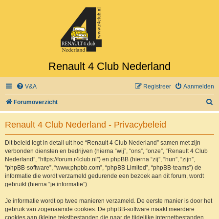
Renault 4 Club Nederland
V&A
Registreer
Aanmelden
Z
Forumoverzicht
o
Renault 4 Club Nederland - Privacybeleid
e
k
Dit beleid legt in detail uit hoe “Renault 4 Club Nederland” samen met zijn
verbonden diensten en bedrijven (hierna “wij”, “ons”, “onze”, “Renault 4 Club
Nederland”, “https://forum.r4club.nl”) en phpBB (hierna “zij”, “hun”, “zijn”,
“phpBB-software”, “www.phpbb.com”, “phpBB Limited”, “phpBB-teams”) de
informatie die wordt verzameld gedurende een bezoek aan dit forum, wordt
gebruikt (hierna “je informatie”).
Je informatie wordt op twee manieren verzameld. De eerste manier is door het
gebruik van zogenaamde cookies. De phpBB-software maakt meerdere
cookies aan (kleine tekstbestanden die naar de tijdelijke internetbestanden