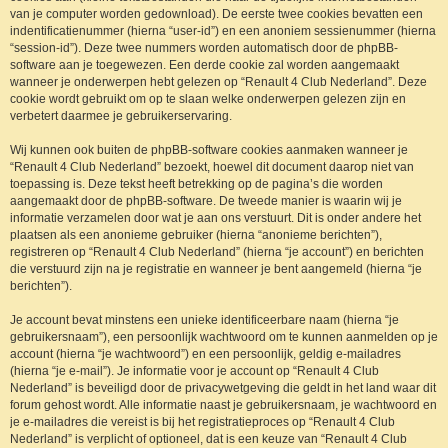
van je computer worden gedownload). De eerste twee cookies bevatten een
indentificatienummer (hierna “user-id”) en een anoniem sessienummer (hierna
“session-id”). Deze twee nummers worden automatisch door de phpBB-
software aan je toegewezen. Een derde cookie zal worden aangemaakt
wanneer je onderwerpen hebt gelezen op “Renault 4 Club Nederland”. Deze
cookie wordt gebruikt om op te slaan welke onderwerpen gelezen zijn en
verbetert daarmee je gebruikerservaring.
Wij kunnen ook buiten de phpBB-software cookies aanmaken wanneer je
“Renault 4 Club Nederland” bezoekt, hoewel dit document daarop niet van
toepassing is. Deze tekst heeft betrekking op de pagina’s die worden
aangemaakt door de phpBB-software. De tweede manier is waarin wij je
informatie verzamelen door wat je aan ons verstuurt. Dit is onder andere het
plaatsen als een anonieme gebruiker (hierna “anonieme berichten”),
registreren op “Renault 4 Club Nederland” (hierna “je account”) en berichten
die verstuurd zijn na je registratie en wanneer je bent aangemeld (hierna “je
berichten”).
Je account bevat minstens een unieke identificeerbare naam (hierna “je
gebruikersnaam”), een persoonlijk wachtwoord om te kunnen aanmelden op je
account (hierna “je wachtwoord”) en een persoonlijk, geldig e-mailadres
(hierna “je e-mail”). Je informatie voor je account op “Renault 4 Club
Nederland” is beveiligd door de privacywetgeving die geldt in het land waar dit
forum gehost wordt. Alle informatie naast je gebruikersnaam, je wachtwoord en
je e-mailadres die vereist is bij het registratieproces op “Renault 4 Club
Nederland” is verplicht of optioneel, dat is een keuze van “Renault 4 Club