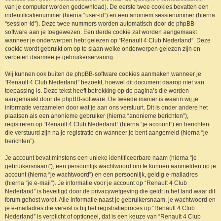
van je computer worden gedownload). De eerste twee cookies bevatten een
indentificatienummer (hierna “user-id”) en een anoniem sessienummer (hierna
“session-id”). Deze twee nummers worden automatisch door de phpBB-
software aan je toegewezen. Een derde cookie zal worden aangemaakt
wanneer je onderwerpen hebt gelezen op “Renault 4 Club Nederland”. Deze
cookie wordt gebruikt om op te slaan welke onderwerpen gelezen zijn en
verbetert daarmee je gebruikerservaring.
Wij kunnen ook buiten de phpBB-software cookies aanmaken wanneer je
“Renault 4 Club Nederland” bezoekt, hoewel dit document daarop niet van
toepassing is. Deze tekst heeft betrekking op de pagina’s die worden
aangemaakt door de phpBB-software. De tweede manier is waarin wij je
informatie verzamelen door wat je aan ons verstuurt. Dit is onder andere het
plaatsen als een anonieme gebruiker (hierna “anonieme berichten”),
registreren op “Renault 4 Club Nederland” (hierna “je account”) en berichten
die verstuurd zijn na je registratie en wanneer je bent aangemeld (hierna “je
berichten”).
Je account bevat minstens een unieke identificeerbare naam (hierna “je
gebruikersnaam”), een persoonlijk wachtwoord om te kunnen aanmelden op je
account (hierna “je wachtwoord”) en een persoonlijk, geldig e-mailadres
(hierna “je e-mail”). Je informatie voor je account op “Renault 4 Club
Nederland” is beveiligd door de privacywetgeving die geldt in het land waar dit
forum gehost wordt. Alle informatie naast je gebruikersnaam, je wachtwoord en
je e-mailadres die vereist is bij het registratieproces op “Renault 4 Club
Nederland” is verplicht of optioneel, dat is een keuze van “Renault 4 Club