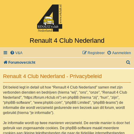
Renault 4 Club Nederland
V&A
Registreer
Aanmelden
Z
Forumoverzicht
o
Renault 4 Club Nederland - Privacybeleid
e
k
Dit beleid legt in detail uit hoe “Renault 4 Club Nederland” samen met zijn
verbonden diensten en bedrijven (hierna “wij”, “ons”, “onze”, “Renault 4 Club
Nederland”, “https://forum.r4club.nl”) en phpBB (hierna “zij”, “hun”, “zijn”,
“phpBB-software”, “www.phpbb.com”, “phpBB Limited”, “phpBB-teams”) de
informatie die wordt verzameld gedurende een bezoek aan dit forum, wordt
gebruikt (hierna “je informatie”).
Je informatie wordt op twee manieren verzameld. De eerste manier is door het
gebruik van zogenaamde cookies. De phpBB-software maakt meerdere
cookies aan (kleine tekstbestanden die naar de tijdelijke internetbestanden