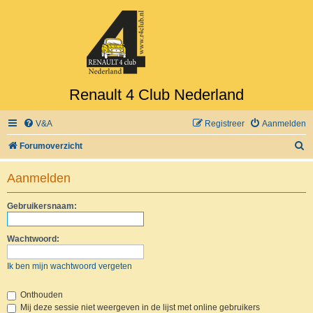
Renault 4 Club Nederland
V&A
Registreer
Aanmelden
Z
Forumoverzicht
o
Aanmelden
e
k
Gebruikersnaam:
Wachtwoord:
Ik ben mijn wachtwoord vergeten
Onthouden
Mij deze sessie niet weergeven in de lijst met online gebruikers