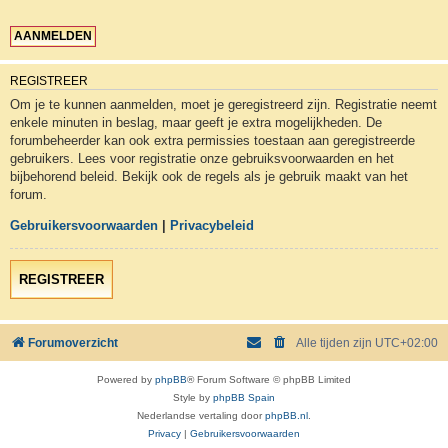
REGISTREER
Om je te kunnen aanmelden, moet je geregistreerd zijn. Registratie neemt
enkele minuten in beslag, maar geeft je extra mogelijkheden. De
forumbeheerder kan ook extra permissies toestaan aan geregistreerde
gebruikers. Lees voor registratie onze gebruiksvoorwaarden en het
bijbehorend beleid. Bekijk ook de regels als je gebruik maakt van het
forum.
Gebruikersvoorwaarden
|
Privacybeleid
REGISTREER
Forumoverzicht
Alle tijden zijn
UTC+02:00
Powered by
phpBB
® Forum Software © phpBB Limited
Style by
phpBB Spain
Nederlandse vertaling door
phpBB.nl
.
Privacy
|
Gebruikersvoorwaarden