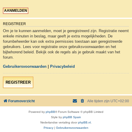
REGISTREER
Om je te kunnen aanmelden, moet je geregistreerd zijn. Registratie neemt
enkele minuten in beslag, maar geeft je extra mogelijkheden. De
forumbeheerder kan ook extra permissies toestaan aan geregistreerde
gebruikers. Lees voor registratie onze gebruiksvoorwaarden en het
bijbehorend beleid. Bekijk ook de regels als je gebruik maakt van het
forum.
Gebruikersvoorwaarden
|
Privacybeleid
REGISTREER
Forumoverzicht
Alle tijden zijn
UTC+02:00
Powered by
phpBB
® Forum Software © phpBB Limited
Style by
phpBB Spain
Nederlandse vertaling door
phpBB.nl
.
Privacy
|
Gebruikersvoorwaarden