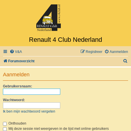
Renault 4 Club Nederland
V&A
Registreer
Aanmelden
Z
Forumoverzicht
o
Aanmelden
e
k
Gebruikersnaam:
Wachtwoord:
Ik ben mijn wachtwoord vergeten
Onthouden
Mij deze sessie niet weergeven in de lijst met online gebruikers