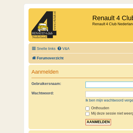
Renault 4 Clu
Renault 4 Club Nederlan
Snelle links
V&A
Forumoverzicht
Aanmelden
Gebruikersnaam:
Wachtwoord:
Ik ben mijn wachtwoord verg
Onthouden
Mij deze sessie niet weerg