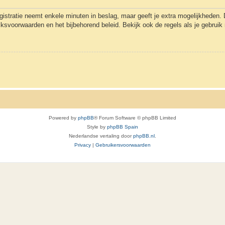
gistratie neemt enkele minuten in beslag, maar geeft je extra mogelijkheden
uiksvoorwaarden en het bijbehorend beleid. Bekijk ook de regels als je gebrui
Powered by
phpBB
® Forum Software © phpBB Limited
Style by
phpBB Spain
Nederlandse vertaling door
phpBB.nl
.
Privacy
|
Gebruikersvoorwaarden