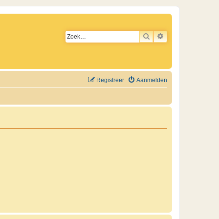
ZOEK
UITGEBREID ZO
Registreer
Aanmelden