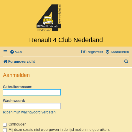
Renault 4 Club Nederland
V&A
Registreer
Aanmelden
Z
Forumoverzicht
o
Aanmelden
e
k
Gebruikersnaam:
Wachtwoord:
Ik ben mijn wachtwoord vergeten
Onthouden
Mij deze sessie niet weergeven in de lijst met online gebruikers