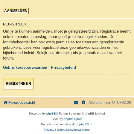
REGISTREER
Om je te kunnen aanmelden, moet je geregistreerd zijn. Registratie neemt
enkele minuten in beslag, maar geeft je extra mogelijkheden. De
forumbeheerder kan ook extra permissies toestaan aan geregistreerde
gebruikers. Lees voor registratie onze gebruiksvoorwaarden en het
bijbehorend beleid. Bekijk ook de regels als je gebruik maakt van het
forum.
Gebruikersvoorwaarden
|
Privacybeleid
REGISTREER
Forumoverzicht
Alle tijden zijn
UTC+02:00
Powered by
phpBB
® Forum Software © phpBB Limited
Style by
phpBB Spain
Nederlandse vertaling door
phpBB.nl
.
Privacy
|
Gebruikersvoorwaarden