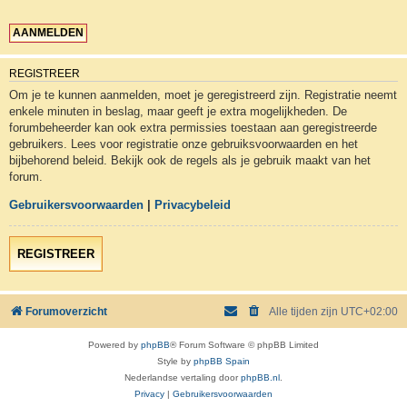
REGISTREER
Om je te kunnen aanmelden, moet je geregistreerd zijn. Registratie neemt
enkele minuten in beslag, maar geeft je extra mogelijkheden. De
forumbeheerder kan ook extra permissies toestaan aan geregistreerde
gebruikers. Lees voor registratie onze gebruiksvoorwaarden en het
bijbehorend beleid. Bekijk ook de regels als je gebruik maakt van het
forum.
Gebruikersvoorwaarden
|
Privacybeleid
REGISTREER
Forumoverzicht
Alle tijden zijn
UTC+02:00
Powered by
phpBB
® Forum Software © phpBB Limited
Style by
phpBB Spain
Nederlandse vertaling door
phpBB.nl
.
Privacy
|
Gebruikersvoorwaarden