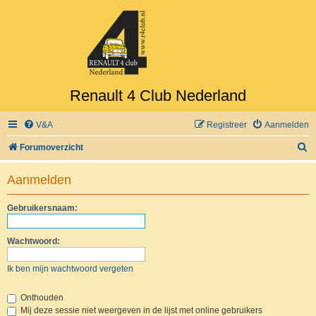
Renault 4 Club Nederland
V&A
Registreer
Aanmelden
Z
Forumoverzicht
o
Aanmelden
e
k
Gebruikersnaam:
Wachtwoord:
Ik ben mijn wachtwoord vergeten
Onthouden
Mij deze sessie niet weergeven in de lijst met online gebruikers