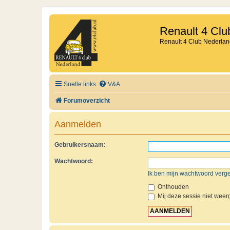
Renault 4 Clu
Renault 4 Club Nederlan
Snelle links
V&A
Forumoverzicht
Aanmelden
Gebruikersnaam:
Wachtwoord:
Ik ben mijn wachtwoord verg
Onthouden
Mij deze sessie niet weerg