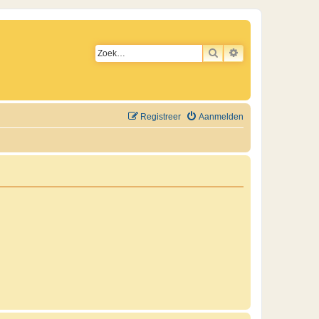
ZOEK
UITGEBREID ZO
Registreer
Aanmelden