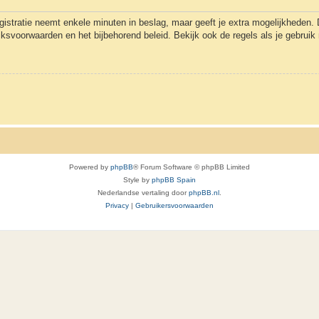
gistratie neemt enkele minuten in beslag, maar geeft je extra mogelijkheden
uiksvoorwaarden en het bijbehorend beleid. Bekijk ook de regels als je gebrui
Powered by
phpBB
® Forum Software © phpBB Limited
Style by
phpBB Spain
Nederlandse vertaling door
phpBB.nl
.
Privacy
|
Gebruikersvoorwaarden