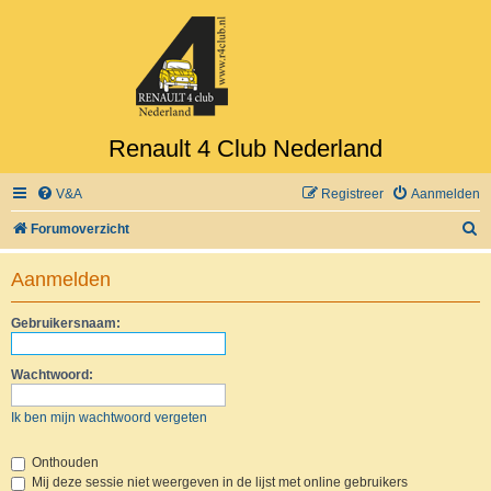
Renault 4 Club Nederland
V&A
Registreer
Aanmelden
Z
Forumoverzicht
o
Aanmelden
e
k
Gebruikersnaam:
Wachtwoord:
Ik ben mijn wachtwoord vergeten
Onthouden
Mij deze sessie niet weergeven in de lijst met online gebruikers