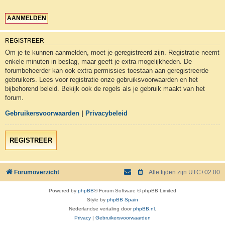
REGISTREER
Om je te kunnen aanmelden, moet je geregistreerd zijn. Registratie neemt
enkele minuten in beslag, maar geeft je extra mogelijkheden. De
forumbeheerder kan ook extra permissies toestaan aan geregistreerde
gebruikers. Lees voor registratie onze gebruiksvoorwaarden en het
bijbehorend beleid. Bekijk ook de regels als je gebruik maakt van het
forum.
Gebruikersvoorwaarden
|
Privacybeleid
REGISTREER
Forumoverzicht
Alle tijden zijn
UTC+02:00
Powered by
phpBB
® Forum Software © phpBB Limited
Style by
phpBB Spain
Nederlandse vertaling door
phpBB.nl
.
Privacy
|
Gebruikersvoorwaarden