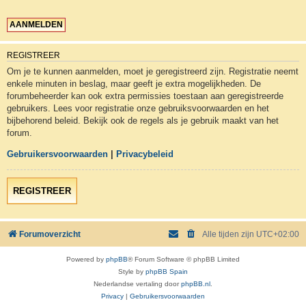
REGISTREER
Om je te kunnen aanmelden, moet je geregistreerd zijn. Registratie neemt
enkele minuten in beslag, maar geeft je extra mogelijkheden. De
forumbeheerder kan ook extra permissies toestaan aan geregistreerde
gebruikers. Lees voor registratie onze gebruiksvoorwaarden en het
bijbehorend beleid. Bekijk ook de regels als je gebruik maakt van het
forum.
Gebruikersvoorwaarden
|
Privacybeleid
REGISTREER
Forumoverzicht
Alle tijden zijn
UTC+02:00
Powered by
phpBB
® Forum Software © phpBB Limited
Style by
phpBB Spain
Nederlandse vertaling door
phpBB.nl
.
Privacy
|
Gebruikersvoorwaarden