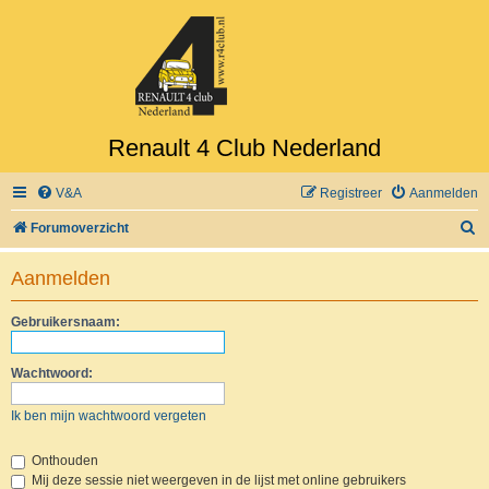
Renault 4 Club Nederland
V&A
Registreer
Aanmelden
Z
Forumoverzicht
o
Aanmelden
e
k
Gebruikersnaam:
Wachtwoord:
Ik ben mijn wachtwoord vergeten
Onthouden
Mij deze sessie niet weergeven in de lijst met online gebruikers