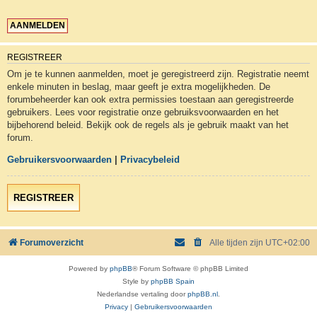
REGISTREER
Om je te kunnen aanmelden, moet je geregistreerd zijn. Registratie neemt
enkele minuten in beslag, maar geeft je extra mogelijkheden. De
forumbeheerder kan ook extra permissies toestaan aan geregistreerde
gebruikers. Lees voor registratie onze gebruiksvoorwaarden en het
bijbehorend beleid. Bekijk ook de regels als je gebruik maakt van het
forum.
Gebruikersvoorwaarden
|
Privacybeleid
REGISTREER
Forumoverzicht
Alle tijden zijn
UTC+02:00
Powered by
phpBB
® Forum Software © phpBB Limited
Style by
phpBB Spain
Nederlandse vertaling door
phpBB.nl
.
Privacy
|
Gebruikersvoorwaarden