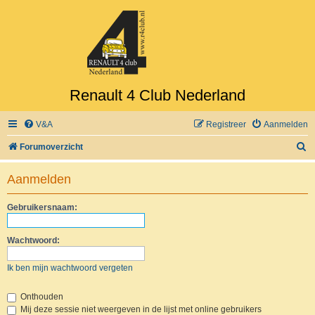
Renault 4 Club Nederland
V&A
Registreer
Aanmelden
Z
Forumoverzicht
o
Aanmelden
e
k
Gebruikersnaam:
Wachtwoord:
Ik ben mijn wachtwoord vergeten
Onthouden
Mij deze sessie niet weergeven in de lijst met online gebruikers