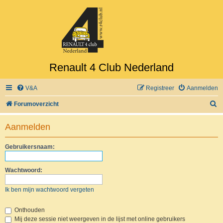
Renault 4 Club Nederland
V&A
Registreer
Aanmelden
Z
Forumoverzicht
o
Aanmelden
e
k
Gebruikersnaam:
Wachtwoord:
Ik ben mijn wachtwoord vergeten
Onthouden
Mij deze sessie niet weergeven in de lijst met online gebruikers