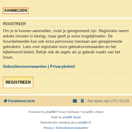
REGISTREER
Om je te kunnen aanmelden, moet je geregistreerd zijn. Registratie neemt
enkele minuten in beslag, maar geeft je extra mogelijkheden. De
forumbeheerder kan ook extra permissies toestaan aan geregistreerde
gebruikers. Lees voor registratie onze gebruiksvoorwaarden en het
bijbehorend beleid. Bekijk ook de regels als je gebruik maakt van het
forum.
Gebruikersvoorwaarden
|
Privacybeleid
REGISTREER
Forumoverzicht
Alle tijden zijn
UTC+02:00
Powered by
phpBB
® Forum Software © phpBB Limited
Style by
phpBB Spain
Nederlandse vertaling door
phpBB.nl
.
Privacy
|
Gebruikersvoorwaarden