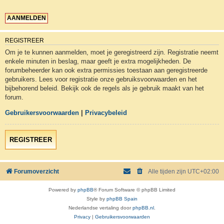
REGISTREER
Om je te kunnen aanmelden, moet je geregistreerd zijn. Registratie neemt
enkele minuten in beslag, maar geeft je extra mogelijkheden. De
forumbeheerder kan ook extra permissies toestaan aan geregistreerde
gebruikers. Lees voor registratie onze gebruiksvoorwaarden en het
bijbehorend beleid. Bekijk ook de regels als je gebruik maakt van het
forum.
Gebruikersvoorwaarden
|
Privacybeleid
REGISTREER
Forumoverzicht
Alle tijden zijn
UTC+02:00
Powered by
phpBB
® Forum Software © phpBB Limited
Style by
phpBB Spain
Nederlandse vertaling door
phpBB.nl
.
Privacy
|
Gebruikersvoorwaarden