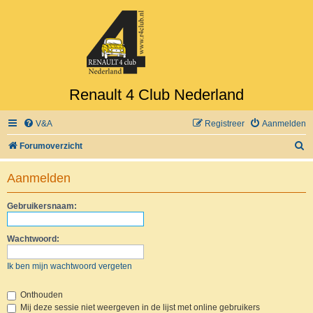
Renault 4 Club Nederland
V&A
Registreer
Aanmelden
Z
Forumoverzicht
o
Aanmelden
e
k
Gebruikersnaam:
Wachtwoord:
Ik ben mijn wachtwoord vergeten
Onthouden
Mij deze sessie niet weergeven in de lijst met online gebruikers